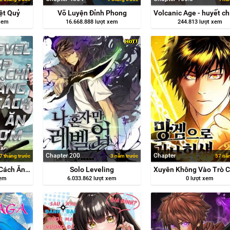
ệt Quỷ
Võ Luyện Đỉnh Phong
 xem
16.668.888 lượt xem
244.813 lượt xem
Chapter 200
Chapter
7 tháng trước
3 năm trước
57 nă
Level Up Chỉ Bằng Cách Ăn Cơm
Solo Leveling
xem
6.033.862 lượt xem
0 lượt xem