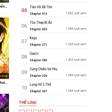
Volcanic Age - huyết chiến hoa sơn
Tiên Võ Đế Tôn
05
1.652 lượt xem
Chapter 912
Tòa Tháp Bí Ẩn
06
1.556 lượt xem
Chapter 652
Keijo
07
1.425 lượt xem
Chapter 271
Gantz
08
1.403 lượt xem
Chapter 383
Cưng Chiều Vợ Yêu
09
1.295 lượt xem
Chapter 326
m trước
Xuyên Không Vào Trò Chơi Đáng Nguyền Rủa Của Tôi
Long Hổ 5 Thế
10
1.294 lượt xem
Chapter 367
THỂ LOẠI