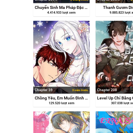
Chuyển Sinh Ma Pháp Đặc Biệt Yếu
Thanh Gươm Di
4.414.933 lượt xem
9.885.823 lượt
Chapter 59
Chapter 208
3 năm trước
Chồng Yêu, Em Muốn Đình Công!
129.520 lượt xem
307.038 lượt 