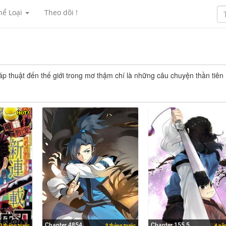
hể Loại
Theo dõi !
háp thuật đến thế giới trong mơ thậm chí là những câu chuyện thần tiên
Chapter 4854
Chapter 155.5
3 tháng trước
9 tháng trước
4 nă