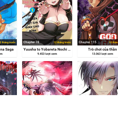
Chapter 78
Chapter 115
2 tháng trước
12 tháng trước
10 thán
lna Saga
Yuusha to Yobareta Nochi ni: Soshite Musou Otoko wa Kazoku wo Tsukuru
Trò chơi của thần
em
9.453 lượt xem
13.063 lượt xem