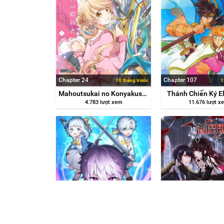
Chapter 24
Chapter 107
10 tháng trước
1
Mahoutsukai no Konyakusha
Thánh Chiến Ký E
4.783 lượt xem
11.676 lượt x