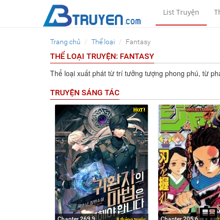
List Truyện
T
Trang chủ
Thể loại
Fantasy
THỂ LOẠI TRUYỆN: FANTASY
Thể loại xuất phát từ trí tưởng tượng phong phú, từ p
TRUYỆN SÁNG TÁC
Chapter 269.9
Chapter 205.6
8 tháng trước
2