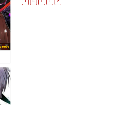
1
3
1
1
2
g trước