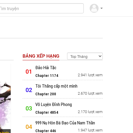
BẢNG XẾP HẠNG
Đảo Hải Tặc
01
2.941 lượt xem
Chapter 1174
Tôi Thăng cấp một mình
02
2.670 lượt xem
Chapter 200
Võ Luyện Đỉnh Phong
03
2.170 lượt xem
Chapter 4854
999 Nụ Hôn Bá Đạo Của Nam Thần
04
1.947 lượt xem
Chapter 446
m trước