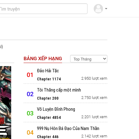
i)
BẢNG XẾP HẠNG
Đảo Hải Tặc
01
2.950 lượt xem
Chapter 1174
Tôi Thăng cấp một mình
02
2.750 lượt xem
Chapter 200
Võ Luyện Đỉnh Phong
03
2.201 lượt xem
Chapter 4854
999 Nụ Hôn Bá Đạo Của Nam Thần
04
2.142 lượt xem
Chapter 446
g trước