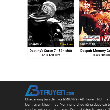
Chapter 2
Chapter 18
3 năm trước
1
Destiny's Curse 7 - Bản chất
1.416 lượt xem
8.505 lượt x
abtruyen
Chào mừng bạn đến với
- AB Truyện. Nơi thàn
loại truyện khác nhau. Với những chức năng được cải ti
cho Tác giả sáng tác truyện, Dịch giả đăng truyện và N