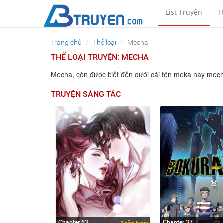
List Truyện
T
Trang chủ
Thể loại
Mecha
THỂ LOẠI TRUYỆN: MECHA
Mecha, còn được biết đến dưới cái tên meka hay mechs, 
TRUYỆN SÁNG TÁC
Chapter 63
Chapter 37
2 năm trước