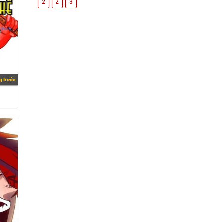
2
2
3
g trước