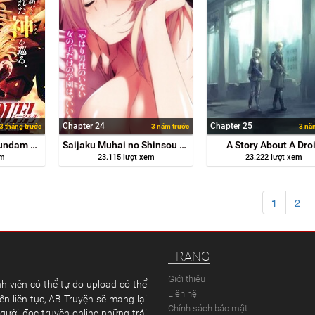
Chapter 24
Chapter 25
3 tháng trước
3 năm trước
3 nă
Despair Memory Gundam Sequel
Saijaku Muhai no Shinsou Kiryuu
A Story About A Dro
em
23.115 lượt xem
23.222 lượt xem
1
2
TRANG
Giới thiệu
h viên có thể tự do upload có thể
Liên hệ
ến liên tục, AB Truyện sẽ mang lại
Chính sách bảo mật
gười đọc truyện online những trải