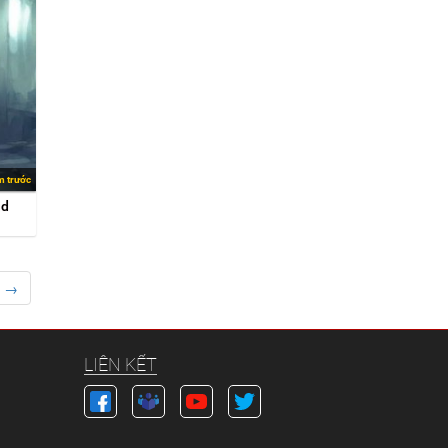
m trước
id
→
LIÊN KẾT