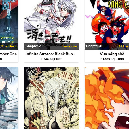
Chapter 2
Chapter 40
3 năm trước
3 năm trước
14 thán
mber One
Infinite Stratos: Black Bunny/White Bitter
Vua sáng chế
em
1.738 lượt xem
24.570 lượt xem