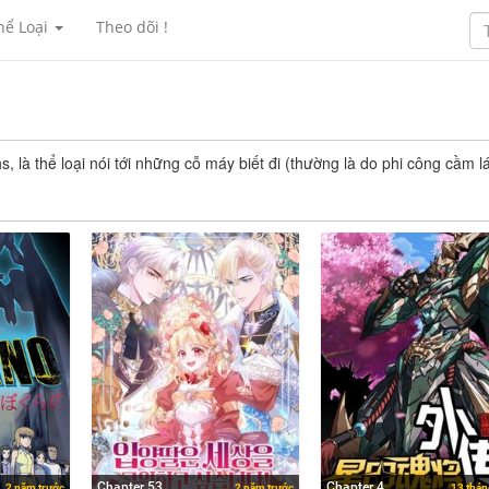
hể Loại
Theo dõi !
là thể loại nói tới những cỗ máy biết đi (thường là do phi công cầm lá
Chapter 53
Chapter 4
2 năm trước
2 năm trước
13 thán