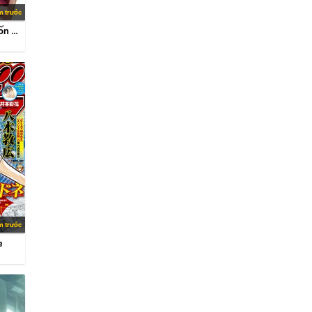
m trước
Giáo chủ tân nhiệm muốn hoàn lương
m trước
e