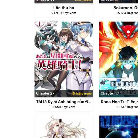
Lần thứ ba
Bokurano: O
21.910 lượt xem
15.684 lượt x
Chapter 27
Chapter 17
15 tháng trước
Tôi là Kỵ sĩ Anh hùng của Đế chế liên thiên hà!
5.550 lượt xem
11.545 lượt x