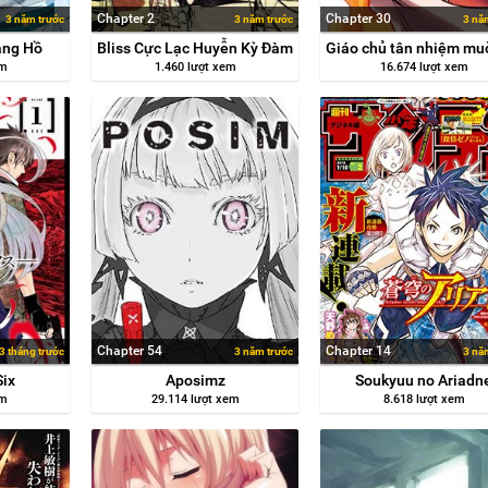
Chapter 2
Chapter 30
3 năm trước
3 năm trước
3 nă
ang Hồ
Bliss Cực Lạc Huyễn Kỳ Đàm
em
1.460 lượt xem
16.674 lượt xem
Chapter 54
Chapter 14
3 tháng trước
3 năm trước
3 nă
Six
Aposimz
Soukyuu no Ariadn
em
29.114 lượt xem
8.618 lượt xem