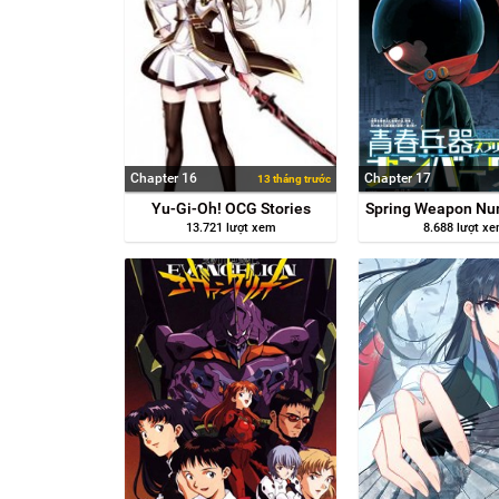
Chapter 16
Chapter 17
13 tháng trước
Yu-Gi-Oh! OCG Stories
Spring Weapon Nu
13.721 lượt xem
8.688 lượt x