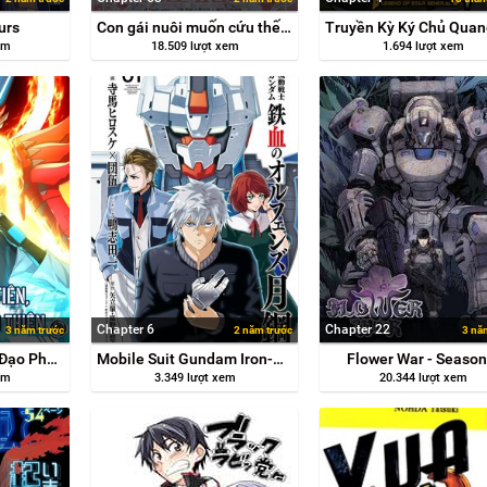
urs
Con gái nuôi muốn cứu thế giới
em
18.509 lượt xem
1.694 lượt xem
Chapter 6
Chapter 22
3 năm trước
2 năm trước
3 nă
Khoa Học Tu Tiên, Đạo Pháp Đăng Thiên
Mobile Suit Gundam Iron-Blooded Orphans Gekko
Flower War - Season
em
3.349 lượt xem
20.344 lượt xem