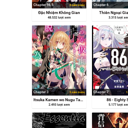
Chapter 96.5
Chapter 6
3 năm trước
Đặc Nhiệm Không Gian
Thiên Ngoại Gi
48.532 lượt xem
3.315 lượt x
Chapter 3
Chapter 7
3 năm trước
1
Itsuka Kamen wo Nugu Tame ni
86 - Eighty 
2.493 lượt xem
5.177 lượt x