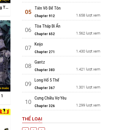
Truyền Kỳ Ký Chủ Quang Thánh
Tiên Võ Đế Tôn
05
1.658 lượt xem
Chapter 912
Tòa Tháp Bí Ẩn
06
1.562 lượt xem
Chapter 652
Keijo
07
1.430 lượt xem
Chapter 271
Gantz
08
1.421 lượt xem
Chapter 383
Long Hổ 5 Thế
09
1.301 lượt xem
Chapter 367
m trước
 1
Cưng Chiều Vợ Yêu
10
1.299 lượt xem
Chapter 326
THỂ LOẠI