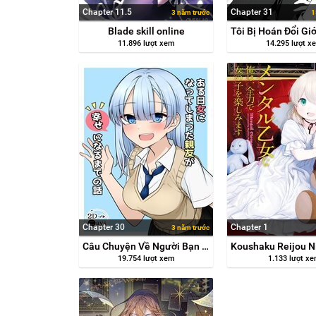
Chapter 11.5
Chapter 31
3 năm trước
1
Blade skill online
11.896 lượt xem
14.295 lượt x
Chapter 30
Chapter 1
3 năm trước
Câu Chuyện Về Người Bạn Thân Bất Ngờ Trở Thành Nữ Và Cuộc Hành Trình Tìm Kiếm Hạnh Phúc Của Cô Ấy
19.754 lượt xem
1.133 lượt x