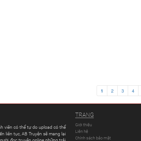
1
2
3
4
TRANG
Giới thiệu
h viên có thể tự do upload có thể
Liên hệ
ến liên tục, AB Truyện sẽ mang lại
Chính sách bảo mật
gười đọc truyện online những trải