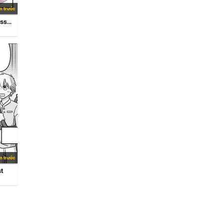
m trước
Tuyển Tập Oneshot Crossdressing/Gender Bender
m trước
st