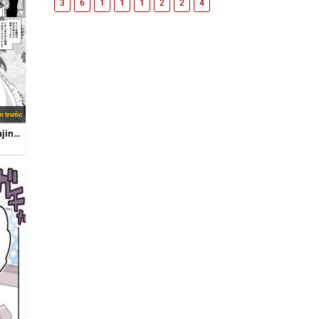
3
6
1
1
1
2
2
4
m trước
Shitsuji Ga Ts Ttara Shujin Ni Kuwa Re-Sō Ni Natta Hanashi