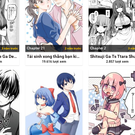
Chapter 21
Chapter 2
3 năm trước
2 năm trước
3 nă
Ts Shita Kedo Mune Ga Deka Sugiru
Tái sinh xong thằng bạn kiếp trước cầu hôn tôi
em
19.616 lượt xem
2.857 lượt xem