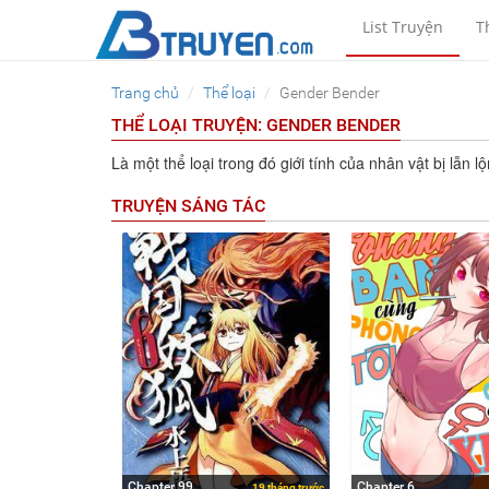
List Truyện
T
Trang chủ
Thể loại
Gender Bender
THỂ LOẠI TRUYỆN: GENDER BENDER
Là một thể loại trong đó giới tính của nhân vật bị lẫn
TRUYỆN SÁNG TÁC
Chapter 99
Chapter 6
19 tháng trước