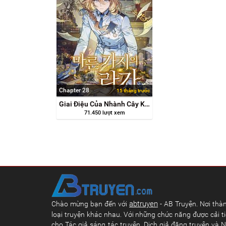
Chapter 28
15 tháng trước
Giai Điệu Của Nhành Cây Khô Héo
71.450 lượt xem
abtruyen
Chào mừng bạn đến với
- AB Truyện. Nơi thàn
loại truyện khác nhau. Với những chức năng được cải ti
cho Tác giả sáng tác truyện, Dịch giả đăng truyện và N