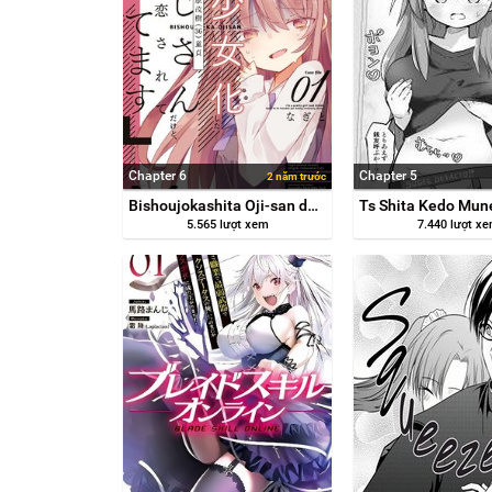
Chapter 6
Chapter 5
2 năm trước
Bishoujokashita Oji-san dakedo, Gachi Koi sarete Komattemasu
5.565 lượt xem
7.440 lượt x