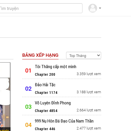
BẢNG XẾP HẠNG
Tôi Thăng cấp một mình
01
3.359 lượt xem
Chapter 200
Đảo Hải Tặc
02
3.188 lượt xem
Chapter 1174
Võ Luyện Đỉnh Phong
03
2.664 lượt xem
Chapter 4854
999 Nụ Hôn Bá Đạo Của Nam Thần
04
2.477 lượt xem
Chapter 446
g trước