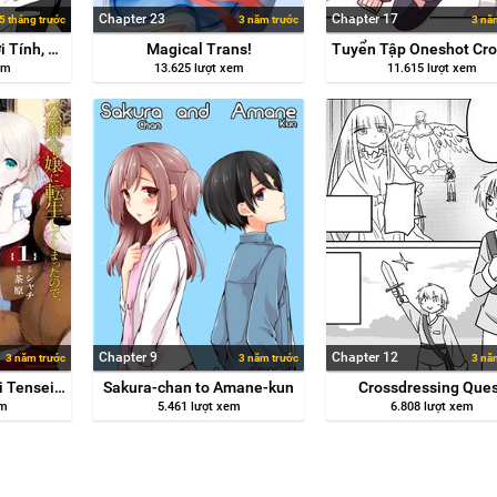
Chapter 23
Chapter 17
5 tháng trước
3 năm trước
3 nă
Tôi Bị Hoán Đổi Giới Tính, Vì Vậy Tôi Đã Hẹn Hò Với Người Bạn Thân Nhất Của Mình
Magical Trans!
em
13.625 lượt xem
11.615 lượt xem
Chapter 9
Chapter 12
3 năm trước
3 năm trước
3 nă
Koushaku Reijou Ni Tensei Shiteshimatta Node, Mental Otome Na Ore Wa, Zenryoku De Onnanoko Wo Tanoshimimasu
Sakura-chan to Amane-kun
Crossdressing Que
em
5.461 lượt xem
6.808 lượt xem