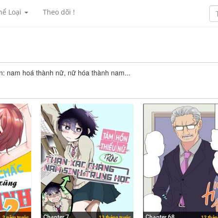
hể Loại
Theo dõi !
 lộn: nam hoá thành nữ, nữ hóa thành nam...
Chapter 7
Chapter 68
2 năm trước
13 tháng trước
12 thán