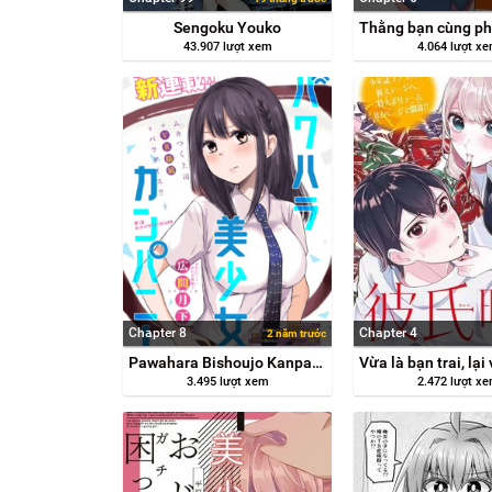
Sengoku Youko
43.907 lượt xem
4.064 lượt x
Chapter 8
Chapter 4
2 năm trước
Pawahara Bishoujo Kanpanii
3.495 lượt xem
2.472 lượt x