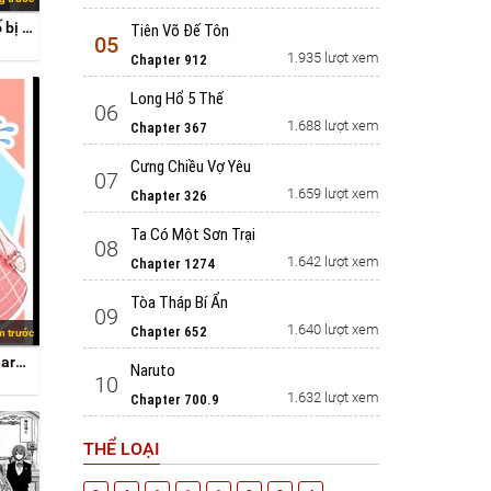
Câu chuyện về người bố bị chuyển giới của tôi thật dễ thương, nhưng cũng thật phức tạp
Tiên Võ Đế Tôn
05
1.935 lượt xem
Chapter 912
Long Hổ 5 Thế
06
1.688 lượt xem
Chapter 367
Cưng Chiều Vợ Yêu
07
1.659 lượt xem
Chapter 326
Ta Có Một Sơn Trại
08
1.642 lượt xem
Chapter 1274
Tòa Tháp Bí Ẩn
09
1.640 lượt xem
Chapter 652
m trước
Oniichan ga Imouto ni naru Hanashi
Naruto
10
1.632 lượt xem
Chapter 700.9
THỂ LOẠI