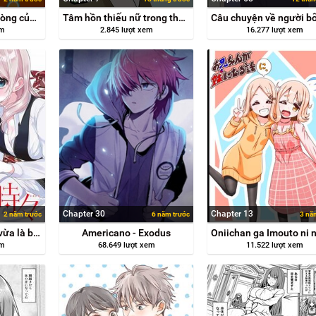
Thằng bạn cùng phòng của tôi chắc cũng xinh?
Tâm hồn thiếu nữ trong thân xác chàng nam sinh trung học
em
2.845 lượt xem
16.277 lượt xem
Chapter 30
Chapter 13
2 năm trước
6 năm trước
3 nă
Vừa là bạn trai, lại vừa là bạn gái?!
Americano - Exodus
em
68.649 lượt xem
11.522 lượt xem