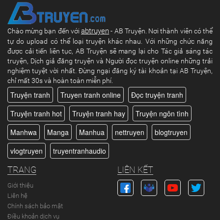
abtruyen
Chào mừng bạn đến với
- AB Truyện. Nơi thành viên có thể
tự do upload có thể loại truyện khác nhau. Với những chức năng
được cải tiến liên tục, AB Truyện sẽ mang lại cho Tác giả sáng tác
truyện, Dịch giả đăng truyện và Người đọc truyện online những trải
nghiệm tuyệt vời nhất. Đừng ngại đăng ký tài khoản tại AB Truyện,
chỉ mất 30s và hoàn toàn miễn phí.
Truyện tranh
Truyen tranh online
Đọc truyện tranh
Truyện tranh hot
Truyện tranh hay
Truyện ngôn tình
Manhwa
Manga
Manhua
nettruyen
blogtruyen
vlogtruyen
truyentranhaudio
TRANG
LIÊN KẾT
Giới thiệu
Liên hệ
Chính sách bảo mật
Điều khoản dịch vụ