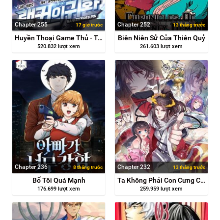
Chapter 255
Chapter 252
17 giờ trước
13 tháng trước
Huyền Thoại Game Thủ - Tái Xuất
Biên Niên Sử Của Thiên Quỷ
520.832 lượt xem
261.603 lượt xem
Chapter 236
Chapter 232
8 tháng trước
13 tháng trước
Bố Tôi Quá Mạnh
Ta Không Phải Con Cưng Của Khí Vận
176.699 lượt xem
259.959 lượt xem