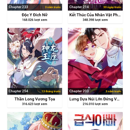
Chapter 233
Chapter 214
3 năm trước
30 ngày trước
Độc Y Đích Nữ
Kết Thúc Của Nhân Vật Phản Diện Chỉ Có Thể Là Cái Chết
168.026 lượt xem
348.398 lượt xem
Chapter 254
Chapter 203
13 tháng trước
3 năm trước
Thần Long Vương Tọa
Lưng Dựa Núi Lớn Đứng Vững C Vị
316.623 lượt xem
216.010 lượt xem