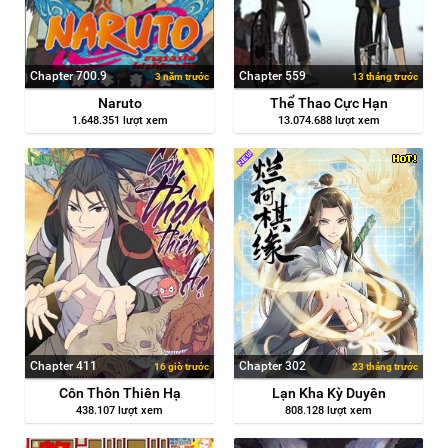
Chapter 700.9
Chapter 559
3 năm trước
13 tháng trước
Naruto
Thể Thao Cực Hạn
1.648.351 lượt xem
13.074.688 lượt xem
Chapter 411
Chapter 302
16 giờ trước
23 tháng trước
Côn Thôn Thiên Hạ
Lạn Kha Kỳ Duyên
438.107 lượt xem
808.128 lượt xem