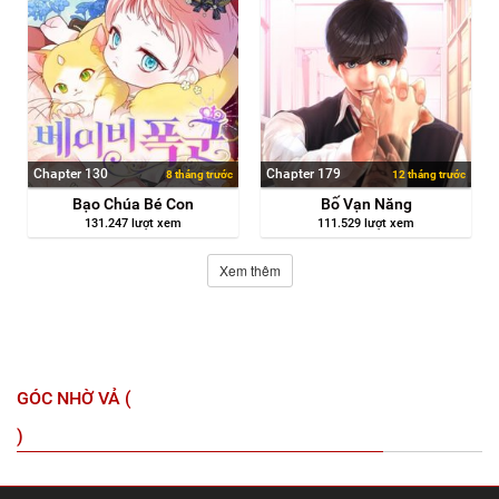
Chapter 130
Chapter 179
8 tháng trước
12 tháng trước
Bạo Chúa Bé Con
Bố Vạn Năng
131.247 lượt xem
111.529 lượt xem
Xem thêm
GÓC NHỜ VẢ (
)