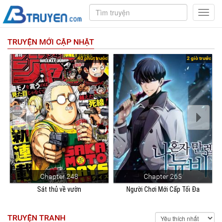
Toggl
navig
TRUYỆN MỚI CẬP NHẬT
ớc
40 phút trước
2 giờ trước
Chapter 248
Chapter 265
Sát thủ về vườn
Người Chơi Mới Cấp Tối Đa
TRUYỆN TRANH