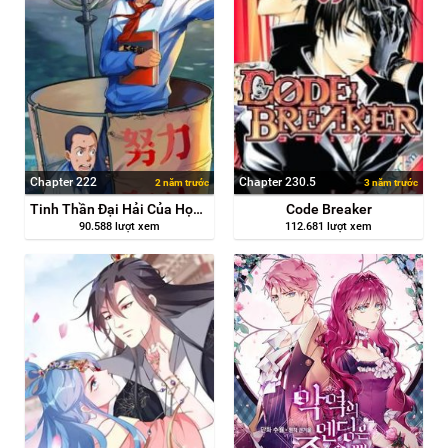
Chapter 222
Chapter 230.5
2 năm trước
3 năm trước
Tinh Thần Đại Hải Của Học Bá
Code Breaker
90.588 lượt xem
112.681 lượt xem