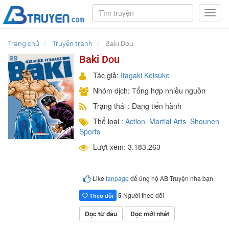
Toggl
navig
Trang chủ
Truyện tranh
Baki Dou
Baki Dou
Tác giả:
Itagaki Keisuke
Nhóm dịch: Tổng hợp nhiều nguồn
Trạng thái : Đang tiến hành
Thể loại :
Action
Martial Arts
Shounen
Sports
Lượt xem: 3.183.263
Like
fanpage
để ủng hộ AB Truyện nha bạn
5
Người theo dõi
Theo dõi
Đọc từ đầu
Đọc mới nhất