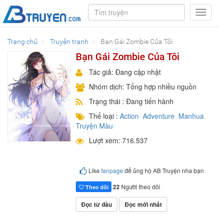
Toggl
navig
Trang chủ
Truyện tranh
Bạn Gái Zombie Của Tôi
Bạn Gái Zombie Của Tôi
Tác giả: Đang cập nhật
Nhóm dịch: Tổng hợp nhiều nguồn
Trạng thái : Đang tiến hành
Thể loại :
Action
Adventure
Manhua
Truyện Màu
Lượt xem: 716.537
Like
fanpage
để ủng hộ AB Truyện nha bạn
22
Người theo dõi
Theo dõi
Đọc từ đầu
Đọc mới nhất