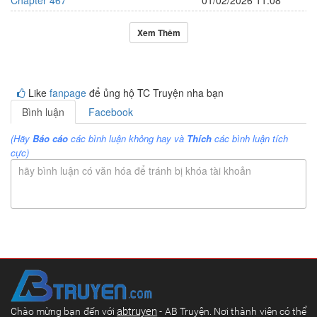
Chapter 467
01/02/2026 11:08
Xem Thêm
Like
fanpage
để ủng hộ TC Truyện nha bạn
Bình luận
Facebook
(Hãy
Báo cáo
các bình luận không hay và
Thích
các bình luận tích
cực)
hãy bình luận có văn hóa để tránh bị khóa tài khoản
abtruyen
Chào mừng bạn đến với
- AB Truyện. Nơi thành viên có thể