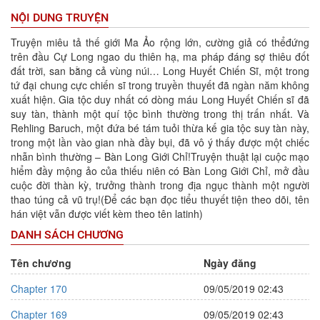
NỘI DUNG TRUYỆN
Truyện miêu tả thế giới Ma Ảo rộng lớn, cường giả có thểđứng
trên đầu Cự Long ngao du thiên hạ, ma pháp đáng sợ thiêu đốt
đất trời, san bằng cả vùng núi… Long Huyết Chiến Sĩ, một trong
tứ đại chung cực chiến sĩ trong truyền thuyết đã ngàn năm không
xuất hiện. Gia tộc duy nhất có dòng máu Long Huyết Chiến sĩ đã
suy tàn, thành một quí tộc bình thường trong thị trấn nhất. Và
Rehling Baruch, một đứa bé tám tuỏi thừa kế gia tộc suy tàn này,
trong một lần vào gian nhà đầy bụi, đã vô ý thấy được một chiếc
nhẫn bình thường – Bàn Long Giới Chỉ!Truyện thuật lại cuộc mạo
hiểm đầy mộng ảo của thiếu niên có Bàn Long Giới Chỉ, mở đầu
cuộc đời thàn kỳ, trưởng thành trong địa ngục thành một người
thao túng cả vũ trụ!(Để các bạn đọc tiểu thuyết tiện theo dõi, tên
hán việt vẫn được viết kèm theo tên latinh)
DANH SÁCH CHƯƠNG
Tên chương
Ngày đăng
Chapter 170
09/05/2019 02:43
Chapter 169
09/05/2019 02:43