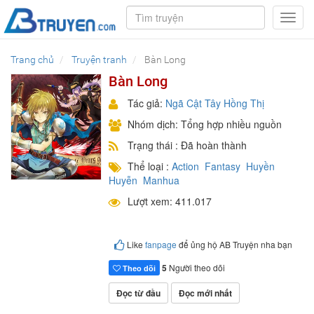
Toggl
navig
Trang chủ
Truyện tranh
Bàn Long
Bàn Long
Tác giả:
Ngã Cật Tây Hồng Thị
Nhóm dịch: Tổng hợp nhiều nguồn
Trạng thái : Đã hoàn thành
Thể loại :
Action
Fantasy
Huyền
Huyễn
Manhua
Lượt xem: 411.017
Like
fanpage
để ủng hộ AB Truyện nha bạn
5
Người theo dõi
Theo dõi
Đọc từ đầu
Đọc mới nhất