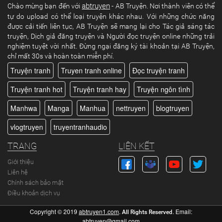
abtruyen
Chào mừng bạn đến với
- AB Truyện. Nơi thành viên có thể
tự do upload có thể loại truyện khác nhau. Với những chức năng
được cải tiến liên tục, AB Truyện sẽ mang lại cho Tác giả sáng tác
truyện, Dịch giả đăng truyện và Người đọc truyện online những trải
nghiệm tuyệt vời nhất. Đừng ngại đăng ký tài khoản tại AB Truyện,
chỉ mất 30s và hoàn toàn miễn phí.
Truyện tranh
Truyen tranh online
Đọc truyện tranh
Truyện tranh hot
Truyện tranh hay
Truyện ngôn tình
Manhwa
Manga
Manhua
nettruyen
blogtruyen
vlogtruyen
truyentranhaudio
TRANG
LIÊN KẾT
Giới thiệu
Liên hệ
Chính sách bảo mật
Điều khoản dịch vụ
Copyright © 2019
abtruyen1.com
.
. Email:
All Rights Reserved
abtruyen@gmail.com