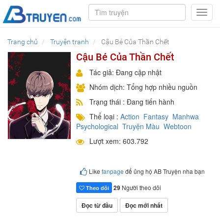
Toggl
navig
Trang chủ
Truyện tranh
Cậu Bé Của Thần Chết
Cậu Bé Của Thần Chết
Tác giả: Đang cập nhật
Nhóm dịch: Tổng hợp nhiều nguồn
Trạng thái : Đang tiến hành
Thể loại :
Action
Fantasy
Manhwa
Psychological
Truyện Màu
Webtoon
Lượt xem: 603.792
Like
fanpage
để ủng hộ AB Truyện nha bạn
29
Người theo dõi
Theo dõi
Đọc từ đầu
Đọc mới nhất