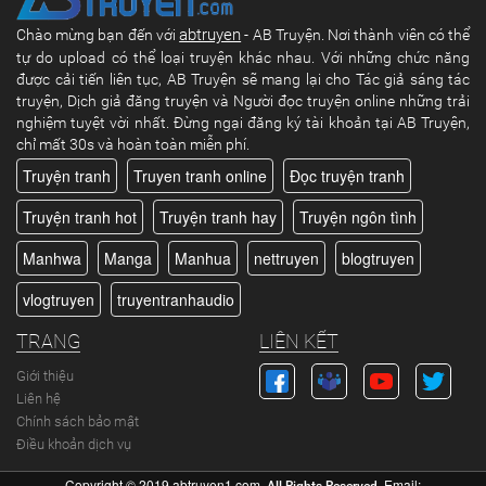
abtruyen
Chào mừng bạn đến với
- AB Truyện. Nơi thành viên có thể
tự do upload có thể loại truyện khác nhau. Với những chức năng
được cải tiến liên tục, AB Truyện sẽ mang lại cho Tác giả sáng tác
truyện, Dịch giả đăng truyện và Người đọc truyện online những trải
nghiệm tuyệt vời nhất. Đừng ngại đăng ký tài khoản tại AB Truyện,
chỉ mất 30s và hoàn toàn miễn phí.
Truyện tranh
Truyen tranh online
Đọc truyện tranh
Truyện tranh hot
Truyện tranh hay
Truyện ngôn tình
Manhwa
Manga
Manhua
nettruyen
blogtruyen
vlogtruyen
truyentranhaudio
TRANG
LIÊN KẾT
Giới thiệu
Liên hệ
Chính sách bảo mật
Điều khoản dịch vụ
Copyright © 2019
abtruyen1.com
.
. Email: