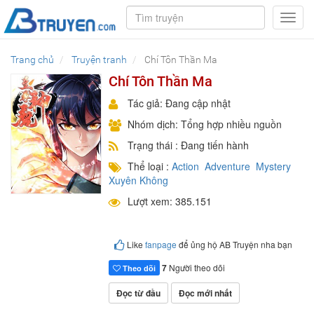
Toggl
navig
Trang chủ
Truyện tranh
Chí Tôn Thần Ma
Chí Tôn Thần Ma
Tác giả: Đang cập nhật
Nhóm dịch: Tổng hợp nhiều nguồn
Trạng thái : Đang tiến hành
Thể loại :
Action
Adventure
Mystery
Xuyên Không
Lượt xem: 385.151
Like
fanpage
để ủng hộ AB Truyện nha bạn
7
Người theo dõi
Theo dõi
Đọc từ đầu
Đọc mới nhất