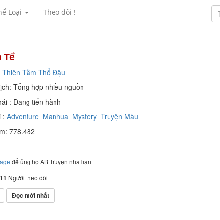
hể Loại
Theo dõi !
a Tể
:
Thiên Tằm Thổ Đậu
ịch: Tổng hợp nhiều nguồn
hái : Đang tiến hành
 :
Adventure
Manhua
Mystery
Truyện Màu
em: 778.482
page
để ủng hộ AB Truyện nha bạn
11
Người theo dõi
Đọc mới nhất