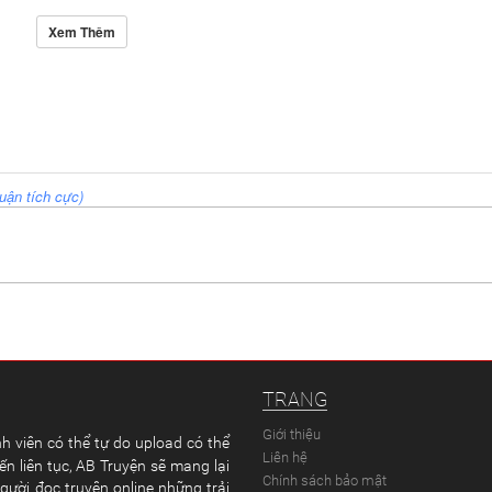
Xem Thêm
uận tích cực)
TRANG
Giới thiệu
h viên có thể tự do upload có thể
Liên hệ
ến liên tục, AB Truyện sẽ mang lại
Chính sách bảo mật
gười đọc truyện online những trải