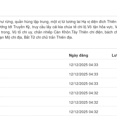
như rừng, quần hùng tập trung, một vị từ tương lai Hạ vị diện đích Thiên
Gachiakuta
Yêu Phu! Xin Ngươi Hưu T
ướng tới Truyền Kỳ, truy cầu lấy cái kia chúa tể chi lộ.Vô tận hỏa vực,
ong, Vũ tổ chi uy, chấn nhiếp Càn Khôn.Tây Thiên chi điện, bách ch
Tác giả:
Urana Kei
Tác giả: Đang cập nhật
n Mộ chi địa, Bất Tử chi chủ trấn Thiên địa.
Trạng thái: Đang tiến hành
Trạng thái: Đang tiến hành
Thể loại:
Action
,
Drama
,
Fantasy
,
Thể loại:
Comic
,
Drama
,
Man
Horror
,
Manga
,
Mystery
,
Shounen
Tình
,
Shoujo
,
Truyện Màu
Ngày đăng
Lư
9 điêm
9 điêm
Đánh giá:
Đánh giá:
12/12/2025 04:33
Update:
Chapter 158
Update:
Chapter 81
12/12/2025 04:33
12/12/2025 04:33
12/12/2025 04:32
12/12/2025 04:32
12/12/2025 04:32