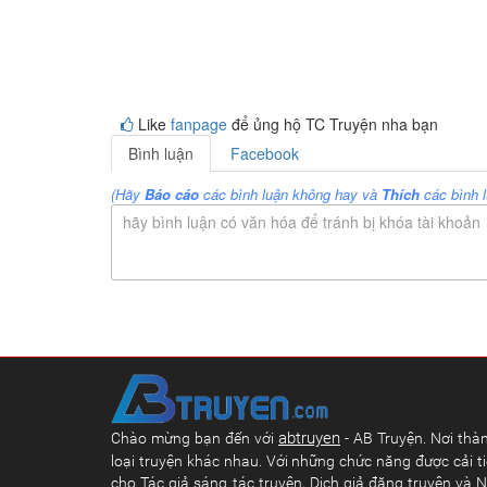
Like
fanpage
để ủng hộ TC Truyện nha bạn
Bình luận
Facebook
(Hãy
Báo cáo
các bình luận không hay và
Thích
các bình l
hãy bình luận có văn hóa để tránh bị khóa tài khoản
abtruyen
Chào mừng bạn đến với
- AB Truyện. Nơi thàn
loại truyện khác nhau. Với những chức năng được cải ti
cho Tác giả sáng tác truyện, Dịch giả đăng truyện và N