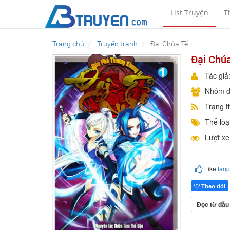
List Truyện
T
Trang chủ
Truyện tranh
Đại Chúa Tể
Đại Chú
Tác giả
Nhóm d
Trạng t
Thể loại
Lượt x
Like
fan
Theo dõi
Đọc từ đầu