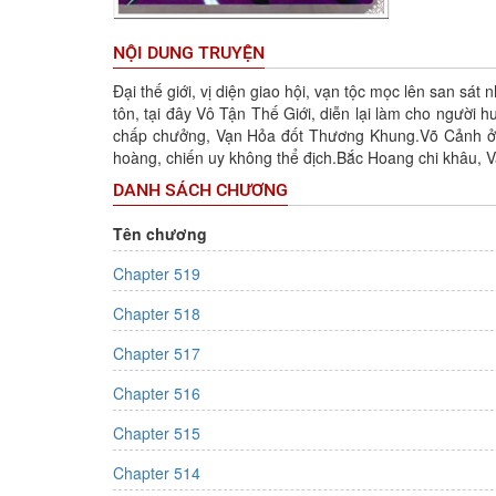
NỘI DUNG TRUYỆN
Samayoeru Tensei-sha-tachi no
Đại thế giới, vị diện giao hội, vạn tộc mọc lên san sát 
Revival Game
tôn, tại đây Vô Tận Thế Giới, diễn lại làm cho người h
chấp chưởng, Vạn Hỏa đốt Thương Khung.Võ Cảnh ở tr
Tác giả:
Saitou Kenji
hoàng, chiến uy không thể địch.Bắc Hoang chi khâu, Vạ
Trạng thái: Đang tiến hành
DANH SÁCH CHƯƠNG
Thể loại:
Action
,
Fantasy
,
Gender
Bender
,
Horror
,
Manga
,
Shounen
Tên chương
9 điêm
Đánh giá:
Chapter 519
Update:
Chapter 15
Chapter 518
Chapter 517
Chapter 516
Chapter 515
Chapter 514