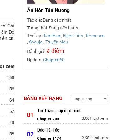
Ẩn Hôn Tân Nương
Tác giả: Đang cập nhật
 chi Chí
Trạng thái: Đang tiến hành
a Đi Mà!
 Viêm Đế
Thể loại:
Manhua
,
Ngôn Tình
,
Romance
iến chi
,
Shoujo
,
Truyện Màu
9 điêm
Đánh giá:
hua
,
Ngôn
Update:
Chapter 60
ợt xem
156
56
BẢNG XẾP HẠNG
64
57
Tôi Thăng cấp một mình
01
3.061 lượt xem
Chapter 200
49
Đảo Hải Tặc
58
02
2.984 lượt xem
Chapter 1174