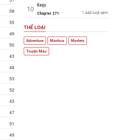
Keijo
10
58
1.440 lượt xem
Chapter 271
55
THỂ LOẠI
49
Adventure
Manhua
Mystery
50
Truyện Màu
43
48
53
52
43
47
51
49