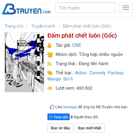
Toggl
navig
Trang chủ
Truyện tranh
Đấm phát chết luôn (Gốc)
Đấm phát chết luôn (Gốc)
Tác giả:
ONE
Nhóm dịch: Tổng hợp nhiều nguồn
Trạng thái : Đang tiến hành
Thể loại :
Action
Comedy
Fantasy
Manga
Sci-fi
Lượt xem: 493.502
Like
fanpage
để ủng hộ AB Truyện nha bạn
9
Người theo dõi
Theo dõi
Đọc từ đầu
Đọc mới nhất