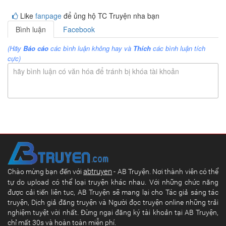
Like
fanpage
để ủng hộ TC Truyện nha bạn
Bình luận
Facebook
(Hãy
Báo cáo
các bình luận không hay và
Thích
các bình luận tích
cực)
hãy bình luận có văn hóa để tránh bị khóa tài khoản
abtruyen
Chào mừng bạn đến với
- AB Truyện. Nơi thành viên có thể
tự do upload có thể loại truyện khác nhau. Với những chức năng
được cải tiến liên tục, AB Truyện sẽ mang lại cho Tác giả sáng tác
truyện, Dịch giả đăng truyện và Người đọc truyện online những trải
nghiệm tuyệt vời nhất. Đừng ngại đăng ký tài khoản tại AB Truyện,
chỉ mất 30s và hoàn toàn miễn phí.