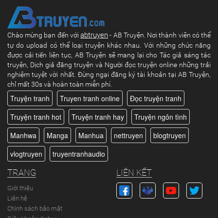
abtruyen
Chào mừng bạn đến với
- AB Truyện. Nơi thành viên có thể
tự do upload có thể loại truyện khác nhau. Với những chức năng
được cải tiến liên tục, AB Truyện sẽ mang lại cho Tác giả sáng tác
truyện, Dịch giả đăng truyện và Người đọc truyện online những trải
nghiệm tuyệt vời nhất. Đừng ngại đăng ký tài khoản tại AB Truyện,
chỉ mất 30s và hoàn toàn miễn phí.
Truyện tranh
Truyen tranh online
Đọc truyện tranh
Truyện tranh hot
Truyện tranh hay
Truyện ngôn tình
Manhwa
Manga
Manhua
nettruyen
blogtruyen
vlogtruyen
truyentranhaudio
TRANG
LIÊN KẾT
Giới thiệu
Liên hệ
Chính sách bảo mật