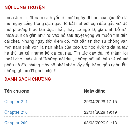
NỘI DUNG TRUYỆN
Imda Jun - một nam sinh yếu ớt, mỗi ngày đi học của cậu đều là
một ngày sống trong địa ngục. Bị bắt nạt bởi bọn đầu gấu với đủ
mọi phương thức tàn độc nhất, thầy cô ngó lơ, gia đình bỏ rơi,
Imda Jun đã gần như rơi vào hố sâu tuyệt vọng và muốn tìm đến
cái chết. Nhưng ngay thời điểm đó, một bản tin thời sự phỏng vấn
một nam sinh vốn là nạn nhân của bạo lực học đường đã ra tay
hạ thủ tất cả những kẻ đã bắt nạt. Tin tức đấy đã trở thành lối
thoát cho Imda Jun! "Những nỗi đau, những nỗi uất hận và cả sự
phẫn nộ đó, chúng mày sẽ phải nhận lấy gấp trăm, gấp ngàn lần
những gì tao đã gánh chịu!"
DANH SÁCH CHƯƠNG
Tên chương
Ngày đăng
Chapter 211
29/04/2026 17:15
Chapter 210
22/04/2026 19:49
Chapter 209
08/03/2026 01:13