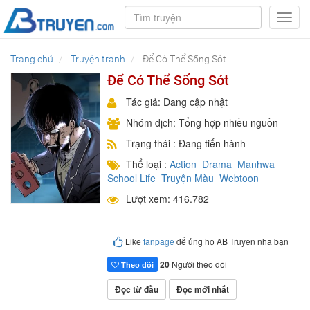
Toggl
navig
Trang chủ
Truyện tranh
Để Có Thể Sống Sót
Để Có Thể Sống Sót
Tác giả: Đang cập nhật
Nhóm dịch: Tổng hợp nhiều nguồn
Trạng thái : Đang tiến hành
Thể loại :
Action
Drama
Manhwa
School Life
Truyện Màu
Webtoon
Lượt xem: 416.782
Like
fanpage
để ủng hộ AB Truyện nha bạn
20
Người theo dõi
Theo dõi
Đọc từ đầu
Đọc mới nhất