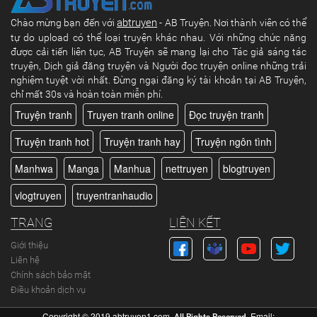
abtruyen
Chào mừng bạn đến với
- AB Truyện. Nơi thành viên có thể
tự do upload có thể loại truyện khác nhau. Với những chức năng
được cải tiến liên tục, AB Truyện sẽ mang lại cho Tác giả sáng tác
truyện, Dịch giả đăng truyện và Người đọc truyện online những trải
nghiệm tuyệt vời nhất. Đừng ngại đăng ký tài khoản tại AB Truyện,
chỉ mất 30s và hoàn toàn miễn phí.
Truyện tranh
Truyen tranh online
Đọc truyện tranh
Truyện tranh hot
Truyện tranh hay
Truyện ngôn tình
Manhwa
Manga
Manhua
nettruyen
blogtruyen
vlogtruyen
truyentranhaudio
TRANG
LIÊN KẾT
Giới thiệu
Liên hệ
Chính sách bảo mật
Điều khoản dịch vụ
Copyright © 2019
abtruyen1.com
.
. Email: