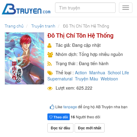
Toggl
navig
Trang chủ
Truyện tranh
Đô Thị Chí Tôn Hệ Thống
Đô Thị Chí Tôn Hệ Thống
Tác giả: Đang cập nhật
Nhóm dịch: Tổng hợp nhiều nguồn
Trạng thái : Đang tiến hành
Thể loại :
Action
Manhua
School Life
Supernatural
Truyện Màu
Webtoon
Lượt xem: 625.222
Like
fanpage
để ủng hộ AB Truyện nha bạn
16
Người theo dõi
Theo dõi
Đọc từ đầu
Đọc mới nhất