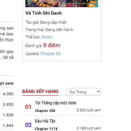
Vô Tình Ghi Danh
ài thật
Tác giả: Đang cập nhật
ông sao
Trạng thái: Đang tiến hành
" mà bao
Thể loại:
Action
ến thực
9 điêm
Đánh giá:
istorical
,
iến gay
ce
,
Shoujo
Update:
Chapter 54
. tất cả
ợt xem
BẢNG XẾP HẠNG
4.000
Tôi Thăng cấp một mình
2.855
01
3.369 lượt xem
Chapter 200
1.839
Đảo Hải Tặc
02
1.844
3.188 lượt xem
Chapter 1174