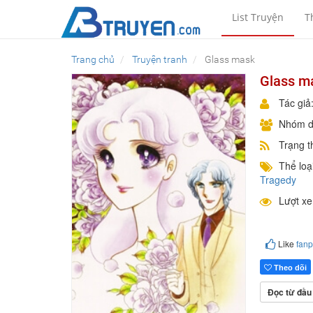
List Truyện
T
Trang chủ
Truyện tranh
Glass mask
Glass m
Tác giả
Nhóm d
Trạng t
Thể loại
Tragedy
Lượt x
Like
fan
Theo dõi
Đọc từ đầu