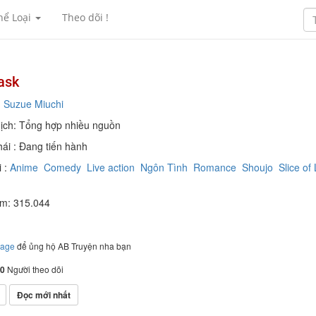
hể Loại
Theo dõi !
ask
:
Suzue Miuchi
ịch: Tổng hợp nhiều nguồn
hái : Đang tiến hành
 :
Anime
Comedy
Live action
Ngôn Tình
Romance
Shoujo
Slice of 
em: 315.044
page
để ủng hộ AB Truyện nha bạn
0
Người theo dõi
Đọc mới nhất