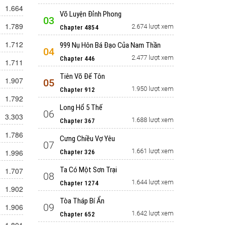
1.664
Võ Luyện Đỉnh Phong
03
1.789
2.674 lượt xem
Chapter 4854
1.712
999 Nụ Hôn Bá Đạo Của Nam Thần
04
2.477 lượt xem
Chapter 446
1.711
Tiên Võ Đế Tôn
1.907
05
1.950 lượt xem
Chapter 912
1.792
Long Hổ 5 Thế
06
3.303
1.688 lượt xem
Chapter 367
1.786
Cưng Chiều Vợ Yêu
07
1.661 lượt xem
1.996
Chapter 326
Ta Có Một Sơn Trại
1.707
08
1.644 lượt xem
Chapter 1274
1.902
Tòa Tháp Bí Ẩn
09
1.906
1.642 lượt xem
Chapter 652