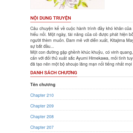
NỘI DUNG TRUYỆN
Câu chuyện kể về cuộc hành trình đầy khó khăn của 
hiểu nổi. Một ngày, tài năng của cô được phát hiện bở
người thèm muốn. Đam mê với diễn xuất, Kitajima May
sự bắt đầu...
Một con đường gập ghềnh khúc khuỷu, có vinh quang,
cấn với đối thủ xuất sắc Ayumi Himekawa, mối tình tuy
đã tạo nên một bộ shoujo lãng mạn nổi tiếng nhất mọi 
DANH SÁCH CHƯƠNG
Tên chương
Chapter 210
Chapter 209
Chapter 208
Chapter 207