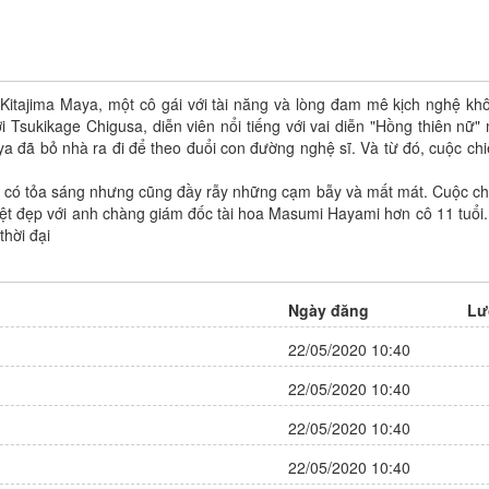
Ta sẽ nuôi dạy con của ng
tốt, bệ hạ!
Kitajima Maya, một cô gái với tài năng và lòng đam mê kịch nghệ kh
Tác giả: Đang cập nhật
i Tsukikage Chigusa, diễn viên nổi tiếng với vai diễn "Hồng thiên nữ
a đã bỏ nhà ra đi để theo đuổi con đường nghệ sĩ. Và từ đó, cuộc chi
Trạng thái: Đang tiến hành
Thể loại:
Adventure
,
Cổ Đại
,
H
 có tỏa sáng nhưng cũng đầy rẫy những cạm bẫy và mất mát. Cuộc ch
Manhwa
,
Ngôn Tình
,
Roman
ệt đẹp với anh chàng giám đốc tài hoa Masumi Hayami hơn cô 11 tuổi..
,
Truyện Màu
thời đại
9 điêm
Đánh giá:
Update:
Chapter 100
Ngày đăng
Lư
22/05/2020 10:40
22/05/2020 10:40
22/05/2020 10:40
22/05/2020 10:40