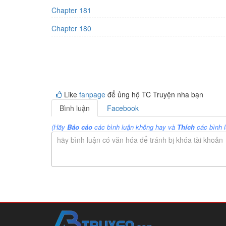
Chapter 181
Chapter 180
Like
fanpage
để ủng hộ TC Truyện nha bạn
Bình luận
Facebook
(Hãy
Báo cáo
các bình luận không hay và
Thích
các bình l
hãy bình luận có văn hóa để tránh bị khóa tài khoản