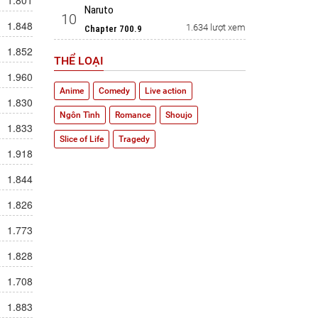
1.801
Naruto
10
1.848
1.634 lượt xem
Chapter 700.9
1.852
THỂ LOẠI
1.960
Anime
Comedy
Live action
1.830
Ngôn Tình
Romance
Shoujo
1.833
Slice of Life
Tragedy
1.918
1.844
1.826
1.773
1.828
1.708
1.883