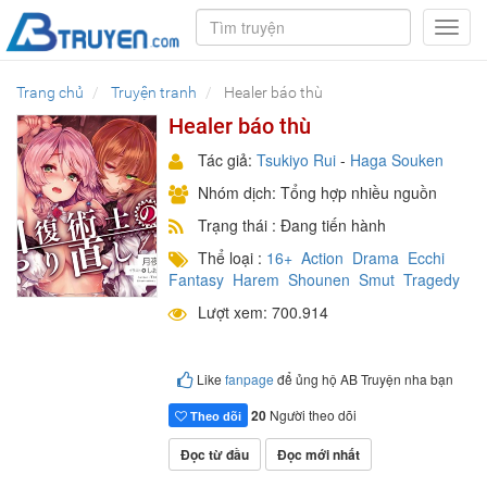
Toggl
navig
Trang chủ
Truyện tranh
Healer báo thù
Healer báo thù
Tác giả:
Tsukiyo Rui
-
Haga Souken
Nhóm dịch: Tổng hợp nhiều nguồn
Trạng thái : Đang tiến hành
Thể loại :
16+
Action
Drama
Ecchi
Fantasy
Harem
Shounen
Smut
Tragedy
Lượt xem: 700.914
Like
fanpage
để ủng hộ AB Truyện nha bạn
20
Người theo dõi
Theo dõi
Đọc từ đầu
Đọc mới nhất