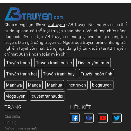
abtruyen
Chào mừng bạn đến với
- AB Truyện. Nơi thành viên có thể
tự do upload có thể loại truyện khác nhau. Với những chức năng
được cải tiến liên tục, AB Truyện sẽ mang lại cho Tác giả sáng tác
truyện, Dịch giả đăng truyện và Người đọc truyện online những trải
nghiệm tuyệt vời nhất. Đừng ngại đăng ký tài khoản tại AB Truyện,
chỉ mất 30s và hoàn toàn miễn phí.
Truyện tranh
Truyen tranh online
Đọc truyện tranh
Truyện tranh hot
Truyện tranh hay
Truyện ngôn tình
Manhwa
Manga
Manhua
nettruyen
blogtruyen
vlogtruyen
truyentranhaudio
TRANG
LIÊN KẾT
Giới thiệu
Liên hệ
Chính sách bảo mật