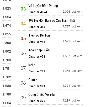
Võ Luyện Đỉnh Phong
1.825
03
2.096 lượt xem
Chapter 4854
1.954
999 Nụ Hôn Bá Đạo Của Nam Thần
04
1.674
1.727 lượt xem
Chapter 446
1.855
Tiên Võ Đế Tôn
05
1.621 lượt xem
Chapter 912
898
Tòa Tháp Bí Ẩn
1.802
06
1.537 lượt xem
Chapter 652
1.709
Keijo
07
1.751
1.356 lượt xem
Chapter 271
1.762
Gantz
08
1.688
1.324 lượt xem
Chapter 383
1.780
Cưng Chiều Vợ Yêu
09
1.289 lượt xem
Chapter 326
1.654