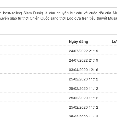
nh best-selling Slam Dunk) là câu chuyện hư cấu về cuộc đời của M
uyển giao từ thời Chiến Quốc sang thời Edo dựa trên tiểu thuyết Musa
Manh Bảo Ngọt Ngào
Tác giả: Đang cập nhật
Trạng thái: Đang tiến hành
Ngày đăng
Lư
Thể loại:
Manhua
,
Ngôn Tình
24/07/2022 21:19
,
Shoujo
,
Truyện Màu
9 điêm
Đánh giá:
24/07/2022 21:19
Update:
Chapter 39
03/04/2020 12:16
25/02/2020 11:12
25/02/2020 11:12
25/02/2020 11:12
25/02/2020 11:12
25/02/2020 11:12