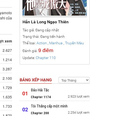
iyamoto
shi của
Hắn Là Long Ngạo Thiên
Tác giả: Đang cập nhật
Trạng thái: Đang tiến hành
ợt xem
Thể loại:
Action
,
Manhua
,
Truyện Màu
,
Romance
2.627
9 điêm
Đánh giá:
Update:
Chapter 110
1.214
3.287
2.100
BẢNG XẾP HẠNG
1.729
Đảo Hải Tặc
01
1.635
2.923 lượt xem
Chapter 1174
1.733
Tôi Thăng cấp một mình
02
2.254 lượt xem
Chapter 200
1.870