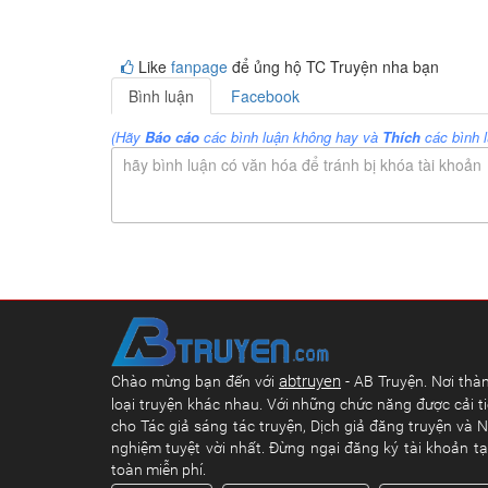
Like
fanpage
để ủng hộ TC Truyện nha bạn
Bình luận
Facebook
(Hãy
Báo cáo
các bình luận không hay và
Thích
các bình l
hãy bình luận có văn hóa để tránh bị khóa tài khoản
abtruyen
Chào mừng bạn đến với
- AB Truyện. Nơi thàn
loại truyện khác nhau. Với những chức năng được cải ti
cho Tác giả sáng tác truyện, Dịch giả đăng truyện và N
nghiệm tuyệt vời nhất. Đừng ngại đăng ký tài khoản t
toàn miễn phí.