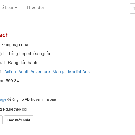
hể Loại
Theo dõi !
ách
: Đang cập nhật
ịch: Tổng hợp nhiều nguồn
hái : Đang tiến hành
 :
Action
Adult
Adventure
Manga
Martial Arts
em: 599.341
page
để ủng hộ AB Truyện nha bạn
2
Người theo dõi
Đọc mới nhất