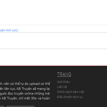
uận tích cực)
TRANG
Giới thiệu
h viên có thể tự do upload có thể
Liên hệ
ến liên tục, AB Truyện sẽ mang lại
Chính sách bảo mật
gười đọc truyện online những trải
Điều khoản dịch vụ
ại AB Truyện, chỉ mất 30s và hoàn