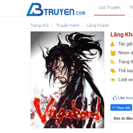
List Truyện
T
Trang chủ
Truyện tranh
Lãng Khách
Lãng Kh
Tác giả
Nhóm d
Trạng t
Thể loại
Lượt x
Like
fan
Theo dõi
Đọc từ đầu