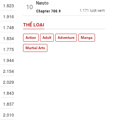
Naruto
1.823
10
1.171 lượt xem
Chapter 700.9
1.916
THỂ LOẠI
1.748
1.834
Action
Adult
Adventure
Manga
Martial Arts
1.775
1.944
2.154
2.029
1.843
1.837
2.010