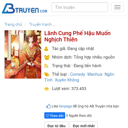
Toggl
navig
Trang chủ
Truyện tranh
Lãnh Cung Phế Hậu Muốn Nghịch Thiê
Lãnh Cung Phế Hậu Muốn
Nghịch Thiên
Tác giả: Đang cập nhật
Nhóm dịch: Tổng hợp nhiều nguồn
Trạng thái : Đang tiến hành
Thể loại :
Comedy
Manhua
Ngôn
Tình
Xuyên Không
Lượt xem: 373.453
Like
fanpage
để ủng hộ AB Truyện nha bạn
1
Người theo dõi
Theo dõi
Đọc từ đầu
Đọc mới nhất