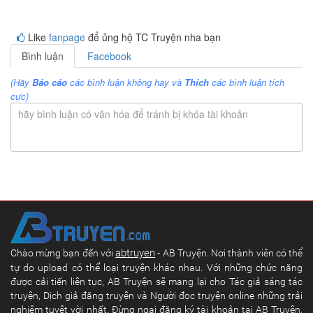
Like
fanpage
để ủng hộ TC Truyện nha bạn
Bình luận
Facebook
(Hãy
Báo cáo
các bình luận không hay và
Thích
các bình luận tích
cực)
hãy bình luận có văn hóa để tránh bị khóa tài khoản
abtruyen
Chào mừng bạn đến với
- AB Truyện. Nơi thành viên có thể
tự do upload có thể loại truyện khác nhau. Với những chức năng
được cải tiến liên tục, AB Truyện sẽ mang lại cho Tác giả sáng tác
truyện, Dịch giả đăng truyện và Người đọc truyện online những trải
nghiệm tuyệt vời nhất. Đừng ngại đăng ký tài khoản tại AB Truyện,