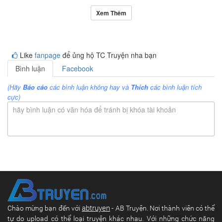
Xem Thêm
Like
fanpage
để ủng hộ TC Truyện nha bạn
Bình luận
Facebook
(Hãy
Báo cáo
các bình luận không hay và
Thích
các bình luận tích
cực)
hãy bình luận có văn hóa để tránh bị khóa tài khoản
abtruyen
Chào mừng bạn đến với
- AB Truyện. Nơi thành viên có thể
tự do upload có thể loại truyện khác nhau. Với những chức năng