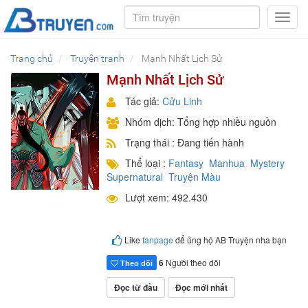
Toggl
navig
Trang chủ
Truyện tranh
Mạnh Nhất Lịch Sử
Mạnh Nhất Lịch Sử
Tác giả:
Cửu Linh
Nhóm dịch: Tổng hợp nhiều nguồn
Trạng thái : Đang tiến hành
Thể loại :
Fantasy
Manhua
Mystery
Supernatural
Truyện Màu
Lượt xem: 492.430
Like
fanpage
để ủng hộ AB Truyện nha bạn
6
Người theo dõi
Theo dõi
Đọc từ đầu
Đọc mới nhất