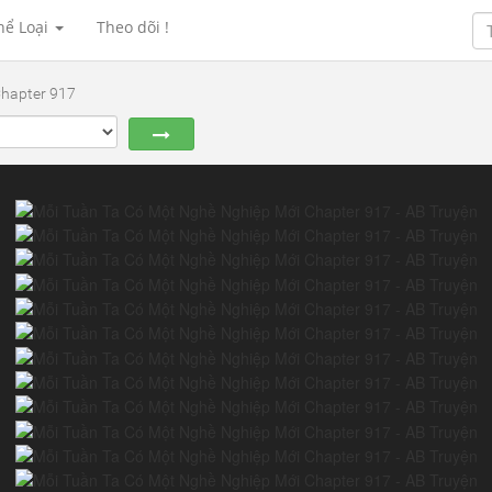
hể Loại
Theo dõi !
hapter 917