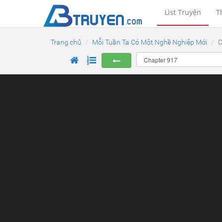
List Truyện
T
Trang chủ
Mỗi Tuần Ta Có Một Nghề Nghiệp Mới
C