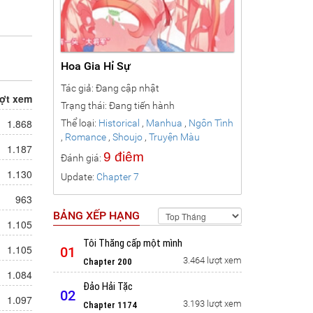
Hoa Gia Hỉ Sự
Tác giả: Đang cập nhật
shot
,
ợt xem
Trạng thái: Đang tiến hành
1.868
Thể loại:
Historical
,
Manhua
,
Ngôn Tình
,
Romance
,
Shoujo
,
Truyện Màu
1.187
9 điêm
Đánh giá:
1.130
Update:
Chapter 7
963
BẢNG XẾP HẠNG
1.105
Tôi Thăng cấp một mình
1.105
01
3.464 lượt xem
Chapter 200
1.084
Đảo Hải Tặc
02
1.097
3.193 lượt xem
Chapter 1174