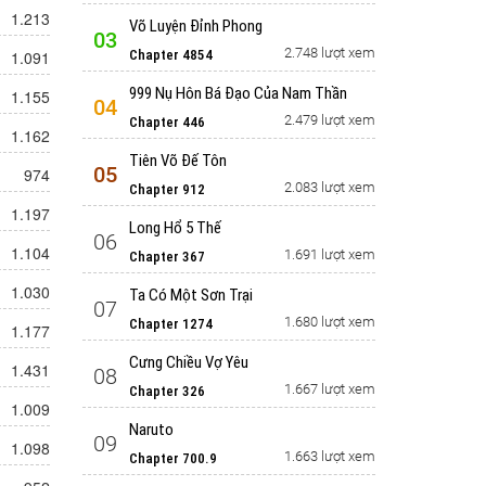
1.213
Võ Luyện Đỉnh Phong
03
2.748 lượt xem
1.091
Chapter 4854
999 Nụ Hôn Bá Đạo Của Nam Thần
1.155
04
2.479 lượt xem
Chapter 446
1.162
Tiên Võ Đế Tôn
05
974
2.083 lượt xem
Chapter 912
1.197
Long Hổ 5 Thế
06
1.104
1.691 lượt xem
Chapter 367
1.030
Ta Có Một Sơn Trại
07
1.680 lượt xem
Chapter 1274
1.177
Cưng Chiều Vợ Yêu
1.431
08
1.667 lượt xem
Chapter 326
1.009
Naruto
09
1.098
1.663 lượt xem
Chapter 700.9