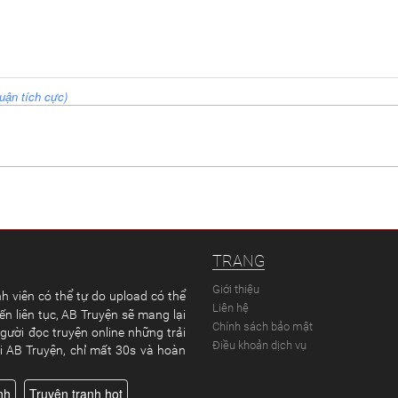
uận tích cực)
TRANG
Giới thiệu
h viên có thể tự do upload có thể
Liên hệ
ến liên tục, AB Truyện sẽ mang lại
Chính sách bảo mật
gười đọc truyện online những trải
Điều khoản dịch vụ
ại AB Truyện, chỉ mất 30s và hoàn
nh
Truyện tranh hot