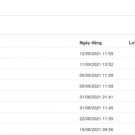
O Kimono Kimono
Tác giả:
Clamp
Trạng thái: Đã hoàn thành
Thể loại:
Adult
,
Manga
,
One 
Ngày đăng
Lư
Romance
12/09/2021 11:55
9 điêm
Đánh giá:
Update:
Chapter
11/09/2021 13:52
05/09/2021 11:59
05/09/2021 11:59
31/08/2021 21:41
31/08/2021 11:45
22/08/2021 11:35
19/08/2021 09:56