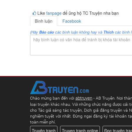
Like
fanpage
để ủng hộ TC Truyện nha bạn
Bình luận
Facebook
(Hãy
Báo cáo
các bình luận không hay và
Thích
các bình l
hãy bình luận có văn hóa để tránh bị khóa tài khoản
abtruyen
Chào mừng bạn đến với
- AB Truyện. Nơi thàn
loại truyện khác nhau. Với những chức năng được cải ti
cho Tác giả sáng tác truyện, Dịch giả đăng truyện và N
nghiệm tuyệt vời nhất. Đừng ngại đăng ký tài khoản t
toàn miễn phí.
Truyện tranh
Truyen tranh online
Đọc truyện tra