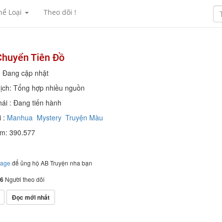
hể Loại
Theo dõi !
Chuyển Tiên Đồ
: Đang cập nhật
ịch: Tổng hợp nhiều nguồn
hái : Đang tiến hành
 :
Manhua
Mystery
Truyện Màu
em: 390.577
page
để ủng hộ AB Truyện nha bạn
6
Người theo dõi
Đọc mới nhất