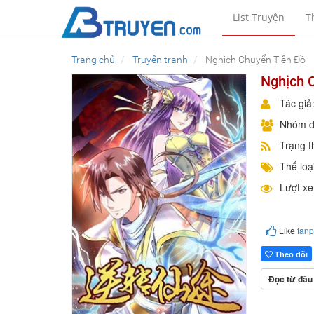
List Truyện
T
Trang chủ
Truyện tranh
Nghịch Chuyển Tiên Đồ
Nghịch 
Tác giả
Nhóm d
Trạng t
Thể loại
Lượt x
Like
fan
Theo dõi
Đọc từ đầu