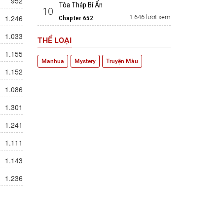
952
Tòa Tháp Bí Ẩn
10
1.246
1.646 lượt xem
Chapter 652
1.033
THỂ LOẠI
1.155
Manhua
Mystery
Truyện Màu
1.152
1.086
1.301
1.241
1.111
1.143
1.236