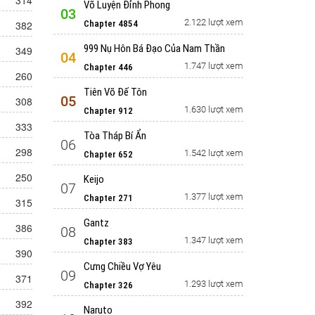
314
Võ Luyện Đỉnh Phong
03
2.122 lượt xem
382
Chapter 4854
999 Nụ Hôn Bá Đạo Của Nam Thần
349
04
1.747 lượt xem
Chapter 446
260
Tiên Võ Đế Tôn
05
308
1.630 lượt xem
Chapter 912
333
Tòa Tháp Bí Ẩn
06
298
1.542 lượt xem
Chapter 652
250
Keijo
07
1.377 lượt xem
Chapter 271
315
Gantz
386
08
1.347 lượt xem
Chapter 383
390
Cưng Chiều Vợ Yêu
09
371
1.293 lượt xem
Chapter 326
392
Naruto