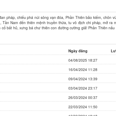
an pháp, chiếu phá núi sông vạn đóa, Phần Thiên bảo kiếm, chôn vùi
Luân Hồi Khốn Khiếp
n, Tần Nam đến thiên mệnh truyền thừa, tu vô địch chi pháp, mở ra m
ạn cổ bất hủ, xưng bá chư thiên con đường cường giả! Phần Thiên nấu 
Tác giả: Đang cập nhật
Trạng thái: Đang tiến hành
Thể loại:
Action
,
Chuyển Sinh
,
Martial Arts
,
Truyện Màu
Ngày đăng
Lư
9 điêm
Đánh giá:
04/08/2025 18:27
Update:
Chapter 81
16/04/2024 11:28
09/04/2024 13:39
03/04/2024 23:17
26/03/2024 00:37
22/03/2024 11:50