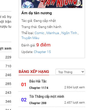
Ám dạ tân nương
 vũ trụ
Tác giả: Đang cập nhật
ột trận
rượu tu
Trạng thái: Đang tiến hành
Thể loại:
Comic
,
Manhua
,
Ngôn Tình
,
Truyện Màu
,
Manhwa
9 điêm
Đánh giá:
ợt xem
Update:
Chapter 15
229
710
BẢNG XẾP HẠNG
246
Đảo Hải Tặc
285
01
2.934 lượt xem
Chapter 1174
243
Tôi Thăng cấp một mình
02
346
2.457 lượt xem
Chapter 200