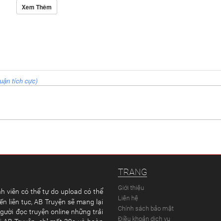
Xem Thêm
uận tích cực)
TRANG
Giới thiệu
h viên có thể tự do upload có thể
Liên hệ
ến liên tục, AB Truyện sẽ mang lại
Chính sách bảo mật
gười đọc truyện online những trải
Điều khoản dịch vụ