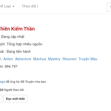
hể Loại
Theo dõi !
Thiên Kiếm Thần
: Đang cập nhật
ịch: Tổng hợp nhiều nguồn
hái : Đang tiến hành
 :
Action
Adventure
Manhua
Mystery
Shounen
Truyện Màu
em: 994.797
page
để ủng hộ AB Truyện nha bạn
24
Người theo dõi
Đọc mới nhất