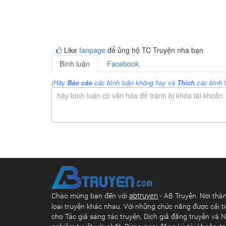
Like
fanpage
để ủng hộ TC Truyện nha bạn
Bình luận
Facebook
(Hãy
Báo cáo
các bình luận không hay và
Thích
các bình l
hãy bình luận có văn hóa để tránh bị khóa tài khoản
abtruyen
Chào mừng bạn đến với
- AB Truyện. Nơi thàn
loại truyện khác nhau. Với những chức năng được cải ti
cho Tác giả sáng tác truyện, Dịch giả đăng truyện và N