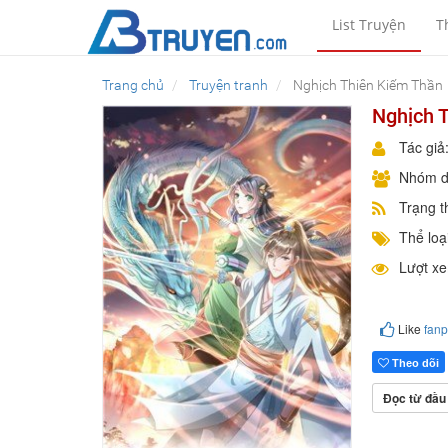
List Truyện
T
Trang chủ
Truyện tranh
Nghịch Thiên Kiếm Thần
Nghịch 
Tác giả
Nhóm d
Trạng t
Thể loại
Lượt x
Like
fan
Theo dõi
Đọc từ đầu