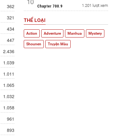
10
362
1.201 lượt xem
Chapter 700.9
321
THỂ LOẠI
434
Action
Adventure
Manhua
Mystery
447
Shounen
Truyện Màu
2.436
1.039
1.011
1.065
1.032
1.058
961
893