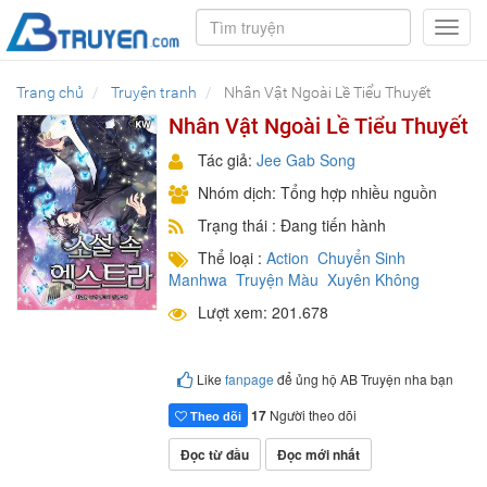
Toggl
navig
Trang chủ
Truyện tranh
Nhân Vật Ngoài Lề Tiểu Thuyết
Nhân Vật Ngoài Lề Tiểu Thuyết
Tác giả:
Jee Gab Song
Nhóm dịch: Tổng hợp nhiều nguồn
Trạng thái : Đang tiến hành
Thể loại :
Action
Chuyển Sinh
Manhwa
Truyện Màu
Xuyên Không
Lượt xem: 201.678
Like
fanpage
để ủng hộ AB Truyện nha bạn
17
Người theo dõi
Theo dõi
Đọc từ đầu
Đọc mới nhất