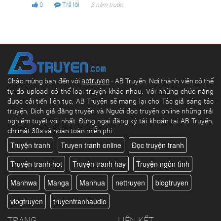
0
Trả lời
3 năm trước
abtruyen
Chào mừng bạn đến với
- AB Truyện. Nơi thành viên có thể
tự do upload có thể loại truyện khác nhau. Với những chức năng
được cải tiến liên tục, AB Truyện sẽ mang lại cho Tác giả sáng tác
truyện, Dịch giả đăng truyện và Người đọc truyện online những trải
nghiệm tuyệt vời nhất. Đừng ngại đăng ký tài khoản tại AB Truyện,
chỉ mất 30s và hoàn toàn miễn phí.
Truyện tranh
Truyen tranh online
Đọc truyện tranh
Truyện tranh hot
Truyện tranh hay
Truyện ngôn tình
Manhwa
Manga
Manhua
nettruyen
blogtruyen
vlogtruyen
truyentranhaudio
TRANG
LIÊN KẾT