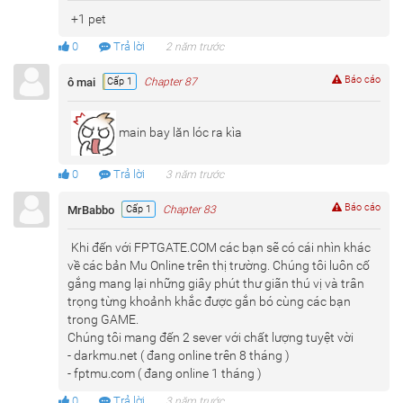
+1 pet
0
Trả lời
2 năm trước
Báo cáo
ô mai
Cấp 1
Chapter 87
main bay lăn lóc ra kìa
0
Trả lời
3 năm trước
Báo cáo
MrBabbo
Cấp 1
Chapter 83
Khi đến với FPTGATE.COM các bạn sẽ có cái nhìn khác
về các bản Mu Online trên thị trường. Chúng tôi luôn cố
gắng mang lại những giây phút thư giãn thú vị và trân
trọng từng khoảnh khắc được gắn bó cùng các bạn
trong GAME.
Chúng tôi mang đến 2 sever với chất lượng tuyệt vời
- darkmu.net ( đang online trên 8 tháng )
- fptmu.com ( đang online 1 tháng )
0
Trả lời
3 năm trước