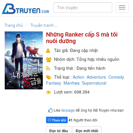
Toggl
navig
Trang chủ
Truyện tranh
Những Ranker cấp S mà tôi nuôi dưỡng
Những Ranker cấp S mà tôi
nuôi dưỡng
Tác giả: Đang cập nhật
Nhóm dịch: Tổng hợp nhiều nguồn
Trạng thái : Đang tiến hành
Thể loại :
Action
Adventure
Comedy
Fantasy
Manhwa
Supernatural
Lượt xem: 698.394
Like
fanpage
để ủng hộ AB Truyện nha bạn
41
Người theo dõi
Theo dõi
Đọc từ đầu
Đọc mới nhất