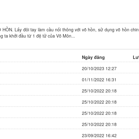
Anh Tôi, Thầy Cậu
Tác giả: Đang cập nhật
 HỒN. Lấy đôi tay làm cầu nối thông với võ hồn, sử dụng võ hồn chin
Trạng thái: Đã hoàn thành
g ta khởi đầu từ 1 đệ tử của Võ Môn...
Thể loại:
Đam Mỹ
9 điêm
Đánh giá:
Ngày đăng
Lư
Update:
Chapter 25
20/10/2023 12:27
01/11/2022 16:31
25/10/2022 20:18
25/10/2022 20:18
25/10/2022 20:18
25/10/2022 20:18
23/09/2022 16:42