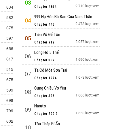
03
2.710 lượt xem
834
Chapter 4854
999 Nụ Hôn Bá Đạo Của Nam Thần
582
04
2.478 lượt xem
Chapter 446
675
Tiên Võ Đế Tôn
05
597
2.057 lượt xem
Chapter 912
656
Long Hổ 5 Thế
06
617
1.690 lượt xem
Chapter 367
515
Ta Có Một Sơn Trại
07
1.673 lượt xem
Chapter 1274
675
Cưng Chiều Vợ Yêu
599
08
1.666 lượt xem
Chapter 326
698
Naruto
09
799
1.653 lượt xem
Chapter 700.9
602
Tòa Tháp Bí Ẩn
10