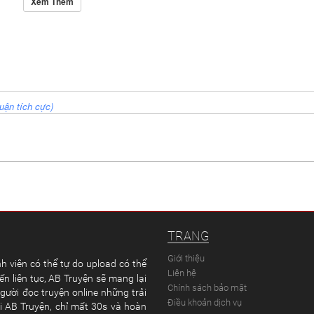
Xem Thêm
uận tích cực)
TRANG
Giới thiệu
h viên có thể tự do upload có thể
Liên hệ
ến liên tục, AB Truyện sẽ mang lại
Chính sách bảo mật
gười đọc truyện online những trải
Điều khoản dịch vụ
ại AB Truyện, chỉ mất 30s và hoàn