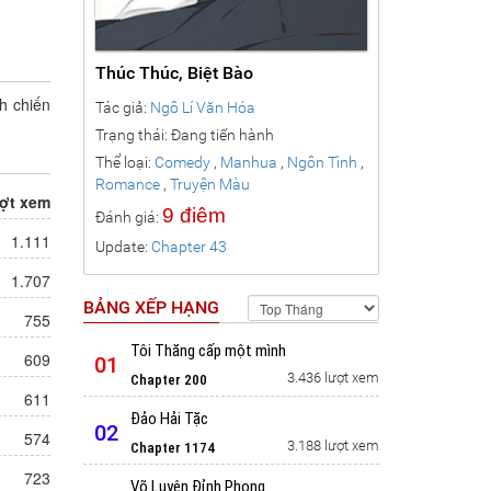
Thúc Thúc, Biệt Bào
h chiến
Tác giả:
Ngô Lí Văn Hóa
Trạng thái: Đang tiến hành
Thể loại:
Comedy
,
Manhua
,
Ngôn Tình
,
Romance
,
Truyện Màu
ợt xem
9 điêm
Đánh giá:
1.111
Update:
Chapter 43
1.707
BẢNG XẾP HẠNG
755
Tôi Thăng cấp một mình
609
01
3.436 lượt xem
Chapter 200
611
Đảo Hải Tặc
02
574
3.188 lượt xem
Chapter 1174
723
Võ Luyện Đỉnh Phong