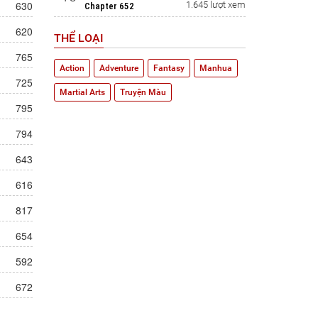
630
1.645 lượt xem
Chapter 652
620
THỂ LOẠI
765
Action
Adventure
Fantasy
Manhua
725
Martial Arts
Truyện Màu
795
794
643
616
817
654
592
672