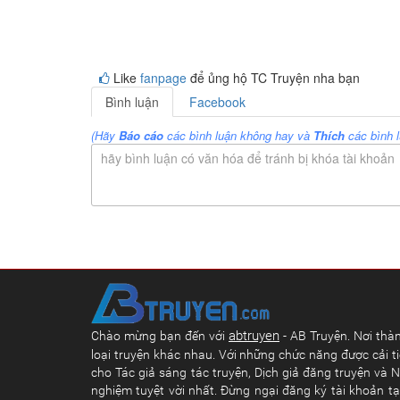
Like
fanpage
để ủng hộ TC Truyện nha bạn
Bình luận
Facebook
(Hãy
Báo cáo
các bình luận không hay và
Thích
các bình l
hãy bình luận có văn hóa để tránh bị khóa tài khoản
abtruyen
Chào mừng bạn đến với
- AB Truyện. Nơi thàn
loại truyện khác nhau. Với những chức năng được cải ti
cho Tác giả sáng tác truyện, Dịch giả đăng truyện và N
nghiệm tuyệt vời nhất. Đừng ngại đăng ký tài khoản t