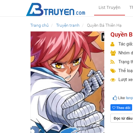
List Truyện
T
Trang chủ
Truyện tranh
Quyền Bá Thiên Hạ
Quyền B
Tác giả
Nhóm d
Trạng t
Thể loại
Lượt x
Like
fan
Theo dõi
Đọc từ đầu