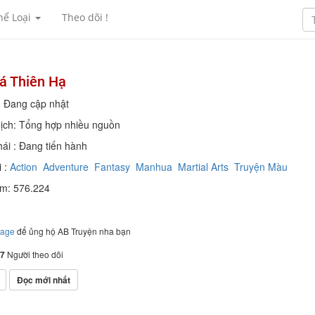
hể Loại
Theo dõi !
á Thiên Hạ
: Đang cập nhật
ịch: Tổng hợp nhiều nguồn
hái : Đang tiến hành
 :
Action
Adventure
Fantasy
Manhua
Martial Arts
Truyện Màu
em: 576.224
page
để ủng hộ AB Truyện nha bạn
7
Người theo dõi
Đọc mới nhất