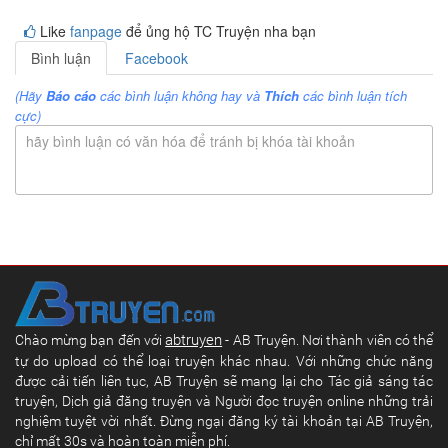
Like
fanpage
để ủng hộ TC Truyện nha bạn
Bình luận
Facebook
(Hãy
Báo cáo
các bình luận không hay và
Thích
các bình luận tích
cực)
hãy bình luận có văn hóa để tránh bị khóa tài khoản
abtruyen
Chào mừng bạn đến với
- AB Truyện. Nơi thành viên có thể
tự do upload có thể loại truyện khác nhau. Với những chức năng
được cải tiến liên tục, AB Truyện sẽ mang lại cho Tác giả sáng tác
truyện, Dịch giả đăng truyện và Người đọc truyện online những trải
nghiệm tuyệt vời nhất. Đừng ngại đăng ký tài khoản tại AB Truyện,
chỉ mất 30s và hoàn toàn miễn phí.