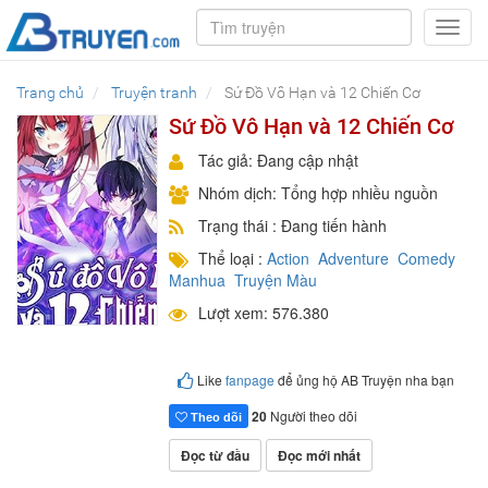
Toggl
navig
Trang chủ
Truyện tranh
Sứ Đồ Vô Hạn và 12 Chiến Cơ
Sứ Đồ Vô Hạn và 12 Chiến Cơ
Tác giả: Đang cập nhật
Nhóm dịch: Tổng hợp nhiều nguồn
Trạng thái : Đang tiến hành
Thể loại :
Action
Adventure
Comedy
Manhua
Truyện Màu
Lượt xem: 576.380
Like
fanpage
để ủng hộ AB Truyện nha bạn
20
Người theo dõi
Theo dõi
Đọc từ đầu
Đọc mới nhất