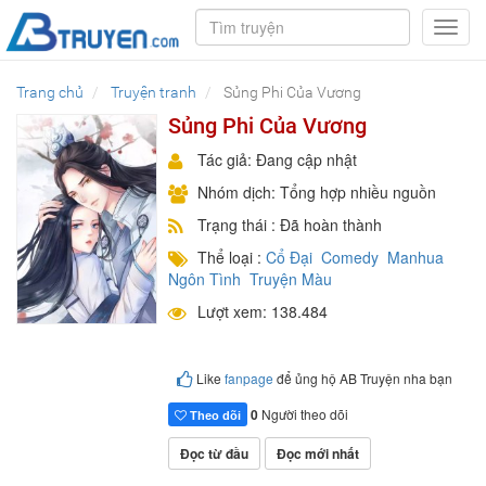
Toggl
navig
Trang chủ
Truyện tranh
Sủng Phi Của Vương
Sủng Phi Của Vương
Tác giả: Đang cập nhật
Nhóm dịch: Tổng hợp nhiều nguồn
Trạng thái : Đã hoàn thành
Thể loại :
Cổ Đại
Comedy
Manhua
Ngôn Tình
Truyện Màu
Lượt xem: 138.484
Like
fanpage
để ủng hộ AB Truyện nha bạn
0
Người theo dõi
Theo dõi
Đọc từ đầu
Đọc mới nhất