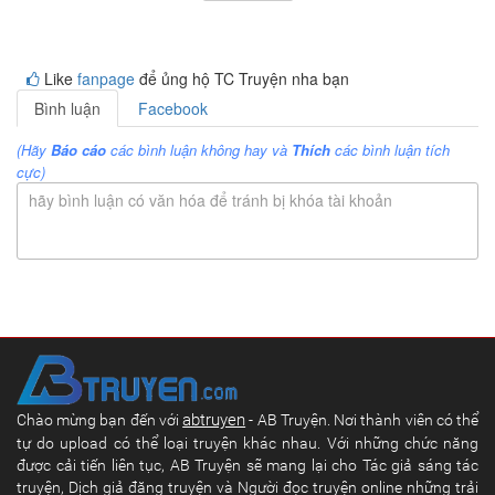
Like
fanpage
để ủng hộ TC Truyện nha bạn
Bình luận
Facebook
(Hãy
Báo cáo
các bình luận không hay và
Thích
các bình luận tích
cực)
hãy bình luận có văn hóa để tránh bị khóa tài khoản
abtruyen
Chào mừng bạn đến với
- AB Truyện. Nơi thành viên có thể
tự do upload có thể loại truyện khác nhau. Với những chức năng
được cải tiến liên tục, AB Truyện sẽ mang lại cho Tác giả sáng tác
truyện, Dịch giả đăng truyện và Người đọc truyện online những trải