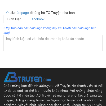
Like
fanpage
để ủng hộ TC Truyện nha bạn
Bình luận
Facebook
(Hãy
Báo cáo
các bình luận không hay và
Thích
các bình luận tích
cực)
hãy bình luận có văn hóa để tránh bị khóa tài khoản
abtruyen
Chào mừng bạn đến với
- AB Truyện. Nơi thành viên có thể
tự do upload có thể loại truyện khác nhau. Với những chức năng
được cải tiến liên tục, AB Truyện sẽ mang lại cho Tác giả sáng tác
truyện, Dịch giả đăng truyện và Người đọc truyện online những trải
nghiệm tuyệt vời nhất. Đừng ngại đăng ký tài khoản tại AB Truyện,