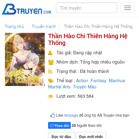
Toggl
navig
Trang chủ
Truyện tranh
Thần Hào Chi Thiên Hàng Hệ Thống
Thần Hào Chi Thiên Hàng Hệ
Thống
Tác giả: Đang cập nhật
Nhóm dịch: Tổng hợp nhiều nguồn
Trạng thái : Đã hoàn thành
Thể loại :
Action
Fantasy
Manhua
Martial Arts
Truyện Màu
Lượt xem: 563.584
Like
fanpage
để ủng hộ AB Truyện nha bạn
20
Người theo dõi
Theo dõi
Đọc từ đầu
Đọc mới nhất