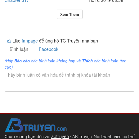
Chapter 317
10/10/2019 08:59
Xem Thêm
Like
fanpage
để ủng hộ TC Truyện nha bạn
Bình luận
Facebook
(Hãy
Báo cáo
các bình luận không hay và
Thích
các bình luận tích
cực)
hãy bình luận có văn hóa để tránh bị khóa tài khoản
abtruyen
Chào mừng bạn đến với
- AB Truyện. Nơi thành viên có thể