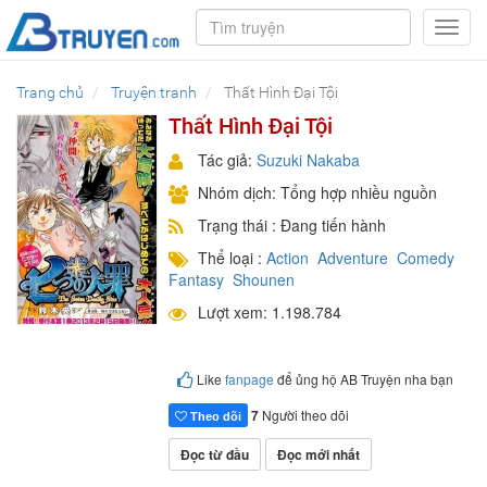
Toggl
navig
Trang chủ
Truyện tranh
Thất Hình Đại Tội
Thất Hình Đại Tội
Tác giả:
Suzuki Nakaba
Nhóm dịch: Tổng hợp nhiều nguồn
Trạng thái : Đang tiến hành
Thể loại :
Action
Adventure
Comedy
Fantasy
Shounen
Lượt xem: 1.198.784
Like
fanpage
để ủng hộ AB Truyện nha bạn
7
Người theo dõi
Theo dõi
Đọc từ đầu
Đọc mới nhất