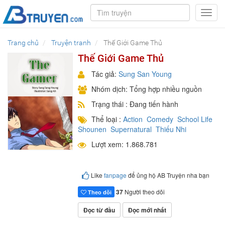
Toggl
navig
Trang chủ
Truyện tranh
Thế Giới Game Thủ
Thế Giới Game Thủ
Tác giả:
Sung San Young
Nhóm dịch: Tổng hợp nhiều nguồn
Trạng thái : Đang tiến hành
Thể loại :
Action
Comedy
School Life
Shounen
Supernatural
Thiếu Nhi
Lượt xem: 1.868.781
Like
fanpage
để ủng hộ AB Truyện nha bạn
37
Người theo dõi
Theo dõi
Đọc từ đầu
Đọc mới nhất