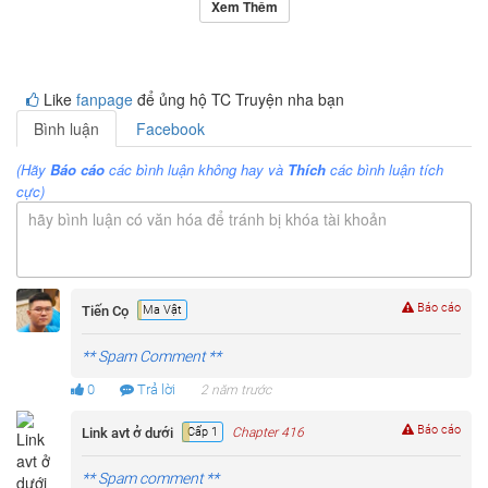
Xem Thêm
Like
fanpage
để ủng hộ TC Truyện nha bạn
Bình luận
Facebook
(Hãy
Báo cáo
các bình luận không hay và
Thích
các bình luận tích
cực)
hãy bình luận có văn hóa để tránh bị khóa tài khoản
Báo cáo
Tiến Cọ
Ma Vật
** Spam Comment **
0
Trả lời
2 năm trước
Báo cáo
Cấp 1
Chapter 416
** Spam comment **