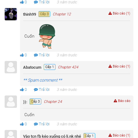
0
Trả lời
3 năm trước
Báo cáo (1)
thinh99
Cấp 3
Chapter 12
Cuốn
0
Trả lời
3 năm trước
Báo cáo (1)
Abatocum
Cấp 1
Chapter 424
** Spam comment **
0
Trả lời
3 năm trước
Báo cáo
)):
Cấp 3
Chapter 24
Cuốn
0
Trả lời
3 năm trước
Báo cáo (1)
Vào tcn fb kéo xuống có li.nk nhé
Cấp 1