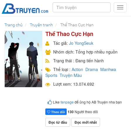
Toggl
navig
Trang chủ
Truyện tranh
Thể Thao Cực Hạn
Thể Thao Cực Hạn
Tác giả:
Jo YongSeuk
Nhóm dịch: Tổng hợp nhiều nguồn
Trạng thái : Đang tiến hành
Thể loại :
Action
Drama
Manhwa
Sports
Truyện Màu
Lượt xem: 13.074.692
Like
fanpage
để ủng hộ AB Truyện nha bạn
130
Người theo dõi
Theo dõi
Đọc từ đầu
Đọc mới nhất