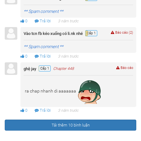
** Spam comment **
0
Trả lời
3 năm trước
Báo cáo (2)
Vào tcn fb kéo xuống có li.nk nhé
Cấp 1
** Spam comment **
0
Trả lời
3 năm trước
Báo cáo
ghệ jay
Cấp 1
Chapter 448
ra chap nhanh di aaaaaaa
0
Trả lời
3 năm trước
Tải thêm 10 bình luận