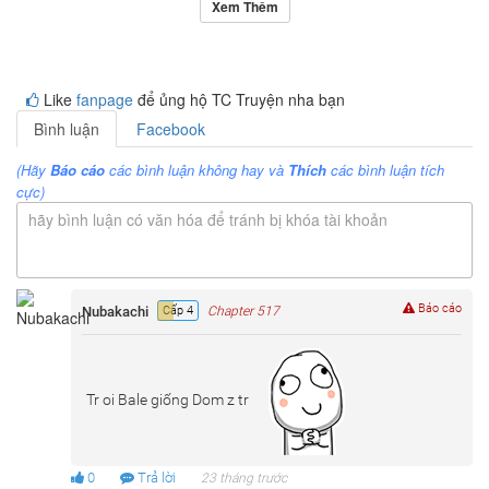
Xem Thêm
Like
fanpage
để ủng hộ TC Truyện nha bạn
Bình luận
Facebook
(Hãy
Báo cáo
các bình luận không hay và
Thích
các bình luận tích
cực)
hãy bình luận có văn hóa để tránh bị khóa tài khoản
Báo cáo
Nubakachi
Cấp 4
Chapter 517
Tr oi Bale giống Dom z tr
0
Trả lời
23 tháng trước