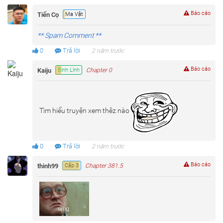
Báo cáo
Tiến Cọ
Ma Vật
** Spam Comment **
0
Trả lời
2 năm trước
Báo cáo
Kaiju
Binh Lính
Chapter 0
Tìm hiểu truyện xem thêz nào
0
Trả lời
2 năm trước
Báo cáo
thinh99
Cấp 3
Chapter 381.5