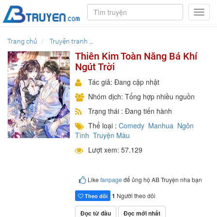
Toggl
navig
Trang chủ
Truyện tranh
Thiên Kim Toàn Năng Bá Khí Ngút Trời
Thiên Kim Toàn Năng Bá Khí
Ngút Trời
Tác giả: Đang cập nhật
Nhóm dịch: Tổng hợp nhiều nguồn
Trạng thái : Đang tiến hành
Thể loại :
Comedy
Manhua
Ngôn
Tình
Truyện Màu
Lượt xem: 57.129
Like
fanpage
để ủng hộ AB Truyện nha bạn
1
Người theo dõi
Theo dõi
Đọc từ đầu
Đọc mới nhất