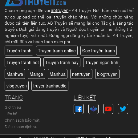
abtruyen
Chào mừng bạn đến với
- AB Truyện. Nơi thành viên có thể
tự do upload có thể loại truyện khác nhau. Với những chức năng
được cải tiến liên tục, AB Truyện sẽ mang lại cho Tác giả sáng tác
truyện, Dịch giả đăng truyện và Người đọc truyện online những trải
nghiệm tuyệt vời nhất. Đừng ngại đăng ký tài khoản tại AB Truyện,
chỉ mất 30s và hoàn toàn miễn phí.
Truyện tranh
Truyen tranh online
Đọc truyện tranh
Truyện tranh hot
Truyện tranh hay
Truyện ngôn tình
Manhwa
Manga
Manhua
nettruyen
blogtruyen
vlogtruyen
truyentranhaudio
TRANG
LIÊN KẾT
Giới thiệu
Liên hệ
Chính sách bảo mật
Điều khoản dịch vụ