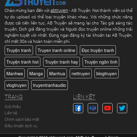
abtruyen
Chào mừng bạn đến với
- AB Truyện. Nơi thành viên có thể
tự do upload có thể loại truyện khác nhau. Với những chức năng
được cải tiến liên tục, AB Truyện sẽ mang lại cho Tác giả sáng tác
truyện, Dịch giả đăng truyện và Người đọc truyện online những trải
nghiệm tuyệt vời nhất. Đừng ngại đăng ký tài khoản tại AB Truyện,
chỉ mất 30s và hoàn toàn miễn phí.
Truyện tranh
Truyen tranh online
Đọc truyện tranh
Truyện tranh hot
Truyện tranh hay
Truyện ngôn tình
Manhwa
Manga
Manhua
nettruyen
blogtruyen
vlogtruyen
truyentranhaudio
TRANG
LIÊN KẾT
Giới thiệu
Liên hệ
Chính sách bảo mật
Điều khoản dịch vụ