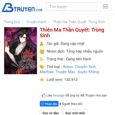
Toggl
navig
Trang chủ
Truyện tranh
Thiên Ma Thần Quyết: Trùng Sinh
Thiên Ma Thần Quyết: Trùng
Sinh
Tác giả: Đang cập nhật
Nhóm dịch: Tổng hợp nhiều nguồn
Trạng thái : Đang tiến hành
Thể loại :
Action
Chuyển Sinh
Manhwa
Truyện Màu
Xuyên Không
Lượt xem: 132.913
Like
fanpage
để ủng hộ AB Truyện nha bạn
4
Người theo dõi
Theo dõi
Đọc từ đầu
Đọc mới nhất