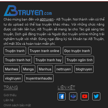
abtruyen
Chào mừng bạn đến với
- AB Truyện. Nơi thành viên có thể
tự do upload có thể loại truyện khác nhau. Với những chức năng
được cải tiến liên tục, AB Truyện sẽ mang lại cho Tác giả sáng tác
truyện, Dịch giả đăng truyện và Người đọc truyện online những trải
nghiệm tuyệt vời nhất. Đừng ngại đăng ký tài khoản tại AB Truyện,
chỉ mất 30s và hoàn toàn miễn phí.
Truyện tranh
Truyen tranh online
Đọc truyện tranh
Truyện tranh hot
Truyện tranh hay
Truyện ngôn tình
Manhwa
Manga
Manhua
nettruyen
blogtruyen
vlogtruyen
truyentranhaudio
TRANG
LIÊN KẾT
Giới thiệu
Liên hệ
Chính sách bảo mật