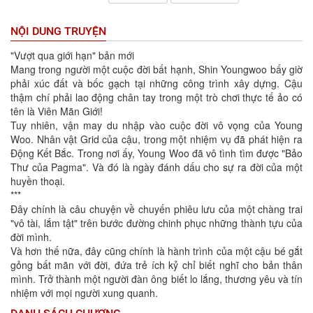
NỘI DUNG TRUYỆN
"Vượt qua giới hạn" bản mới
Mang trong người một cuộc đời bất hạnh, Shin Youngwoo bấy giờ
phải xúc đất và bốc gạch tại những công trình xây dựng. Cậu
thậm chí phải lao động chân tay trong một trò chơi thực tế ảo có
tên là Viên Mãn Giới!
Tuy nhiên, vận may du nhập vào cuộc đời vô vọng của Young
Woo. Nhân vật Grid của cậu, trong một nhiệm vụ đã phát hiện ra
Động Kết Bắc. Trong nơi ấy, Young Woo đã vô tình tìm được "Bảo
Thư của Pagma". Và đó là ngày đánh dấu cho sự ra đời của một
huyền thoại.
***
Đây chính là câu chuyện về chuyến phiêu lưu của một chàng trai
"vô tài, lắm tật" trên bước đường chinh phục những thành tựu của
đời mình.
Và hơn thế nữa, đây cũng chính là hành trình của một cậu bé gắt
gỏng bất mãn với đời, đứa trẻ ích kỷ chỉ biết nghĩ cho bản thân
mình. Trở thành một người đàn ông biết lo lắng, thương yêu và tín
nhiệm với mọi người xung quanh.