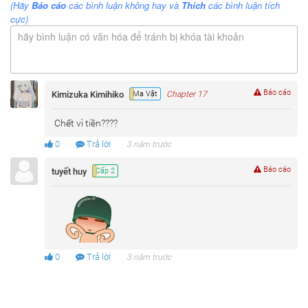
(Hãy
Báo cáo
các bình luận không hay và
Thích
các bình luận tích
cực)
hãy bình luận có văn hóa để tránh bị khóa tài khoản
Báo cáo
Kimizuka Kimihiko
Ma Vật
Chapter 17
Chết vì tiền????
0
Trả lời
3 năm trước
Báo cáo
tuyết huy
Cấp 2
0
Trả lời
3 năm trước