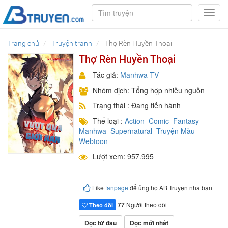
Toggl
navig
Trang chủ
Truyện tranh
Thợ Rèn Huyền Thoại
Thợ Rèn Huyền Thoại
Tác giả:
Manhwa TV
Nhóm dịch: Tổng hợp nhiều nguồn
Trạng thái : Đang tiến hành
Thể loại :
Action
Comic
Fantasy
Manhwa
Supernatural
Truyện Màu
Webtoon
Lượt xem: 957.995
Like
fanpage
để ủng hộ AB Truyện nha bạn
77
Người theo dõi
Theo dõi
Đọc từ đầu
Đọc mới nhất