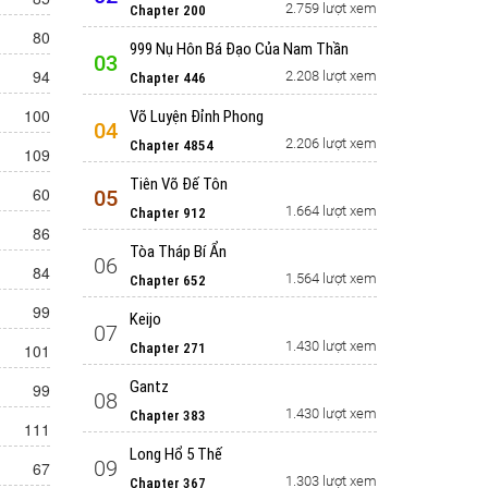
2.759 lượt xem
Chapter 200
80
999 Nụ Hôn Bá Đạo Của Nam Thần
03
94
2.208 lượt xem
Chapter 446
100
Võ Luyện Đỉnh Phong
04
2.206 lượt xem
Chapter 4854
109
Tiên Võ Đế Tôn
60
05
1.664 lượt xem
Chapter 912
86
Tòa Tháp Bí Ẩn
06
84
1.564 lượt xem
Chapter 652
99
Keijo
07
1.430 lượt xem
101
Chapter 271
Gantz
99
08
1.430 lượt xem
Chapter 383
111
Long Hổ 5 Thế
09
67
1.303 lượt xem
Chapter 367