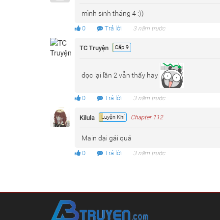
mình sinh tháng 4 :))
0
Trả lời
3 năm trước
TC Truyện
Cấp 9
đọc lại lần 2 vẫn thấy hay
0
Trả lời
3 năm trước
Kilula
Luyện Khí
Chapter 112
Main dại gái quá
0
Trả lời
3 năm trước