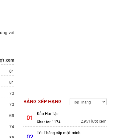
areum
Runway de Waratte
ùng với
Tác giả:
Inoya Kotoba
Ngôn Tình
,
Trạng thái: Đang tiến hành
yện Màu
,
Thể loại:
Manga
,
School Life
,
Shounen
,
ợt xem
Slice of Life
9 điêm
Đánh giá:
81
Update:
Chapter 169
81
70
BẢNG XẾP HẠNG
70
Đảo Hải Tặc
66
01
2.951 lượt xem
Chapter 1174
74
Tôi Thăng cấp một mình
02
85