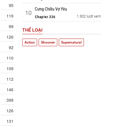
95
Cưng Chiều Vợ Yêu
10
119
1.302 lượt xem
Chapter 326
99
THỂ LOẠI
126
Action
Shounen
Supernatural
92
110
109
112
146
399
126
131