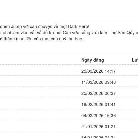
Kế Hoạch Hẹn Hò Của B
Thịnh Thế Điềm Sủng: Cô Vợ nhỏ
 Shonen Jump với câu chuyện về một Dark Hero!
Tác giả: Đang cập nhật
Đáng yêu của Dịch Thiếu
à phải làm việc vất vả để trả nợ. Cậu vừa sống vừa làm Thợ Săn Qủy c
Trạng thái: Đang tiến hành
rở thành mục tiêu của mọt con quỷ tàn bạo...
Tác giả:
Hữu Lộc Văn Hóa
-
Melody
Thể loại:
Comedy
,
Manhwa
,
Happy Group
-
MH Channel
School Life
,
Slice of Life
,
Tru
Trạng thái: Đang tiến hành
Webtoon
Ngày đăng
Lư
Thể loại:
Drama
,
Manhua
,
Ngôn Tình
,
9 điêm
Đánh giá:
Romance
,
Truyện Màu
25/03/2026 14:17
Update:
Chapter 98
9 điêm
Đánh giá:
11/03/2026 09:48
Update:
Chapter 126
25/02/2026 06:37
18/02/2026 01:41
04/02/2026 16:36
21/01/2026 01:21
14/01/2026 04:24