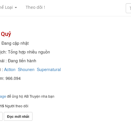
hể Loại
Theo dõi !
 Quỷ
: Đang cập nhật
ịch: Tổng hợp nhiều nguồn
hái : Đang tiến hành
 :
Action
Shounen
Supernatural
em: 966.094
page
để ủng hộ AB Truyện nha bạn
15
Người theo dõi
Đọc mới nhất