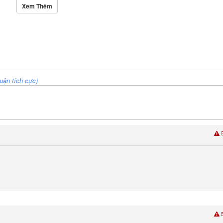
Xem Thêm
uận tích cực)
B
B