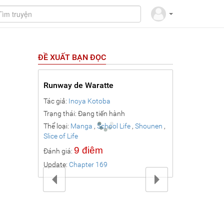
ĐỀ XUẤT BẠN ĐỌC
Phúc Hắc Hộ
Lang
Tác giả:
Mộ Mộ
Trạng thái: Đa
Thể loại:
Manh
,
Truyện Màu
9 đ
Đánh giá:
Update:
Chapt