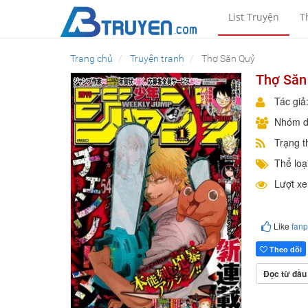
List Truyện
T
Trang chủ
Truyện tranh
Thợ Săn Quỷ
Thợ Săn
Tác giả
Nhóm d
Trạng t
Thể loại
Lượt x
Like
fan
Theo dõi
Đọc từ đầu