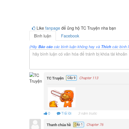
Like
fanpage
để ủng hộ TC Truyện nha bạn
Bình luận
Facebook
(Hãy
Báo cáo
các bình luận không hay và
Thích
các bình l
hãy bình luận có văn hóa để tránh bị khóa tài khoản
TC Truyện
Cấp 9
Chapter 113
0
Trả lời
3 năm trước
Thanh chúa hề
Cấp 1
Chapter 76