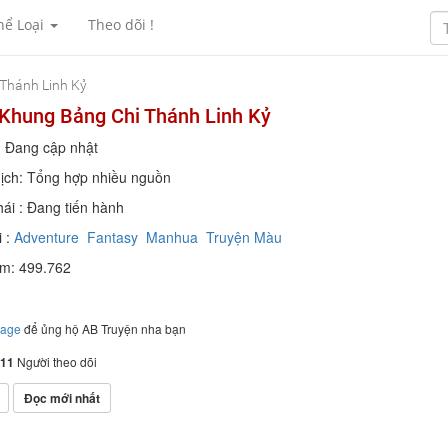
hể Loại
Theo dõi !
Thánh Linh Kỷ
Khung Bảng Chi Thánh Linh Kỷ
: Đang cập nhật
ịch: Tổng hợp nhiều nguồn
hái : Đang tiến hành
 :
Adventure
Fantasy
Manhua
Truyện Màu
em: 499.762
page
để ủng hộ AB Truyện nha bạn
11
Người theo dõi
Đọc mới nhất