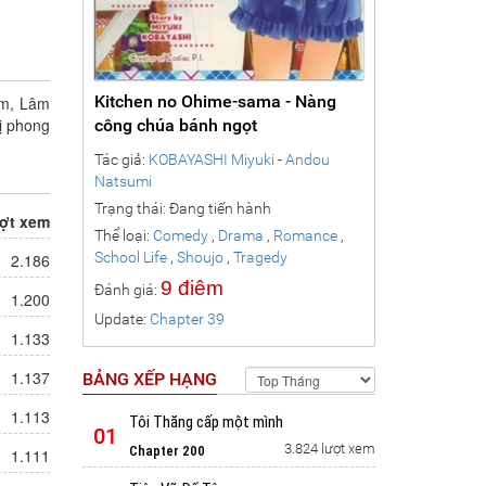
Kitchen no Ohime-sama - Nàng
iêm, Lâm
bị phong
công chúa bánh ngọt
nga
,
Tác giả:
KOBAYASHI Miyuki
-
Andou
ural
Natsumi
Trạng thái: Đang tiến hành
ợt xem
Thể loại:
Comedy
,
Drama
,
Romance
,
School Life
,
Shoujo
,
Tragedy
2.186
9 điêm
Đánh giá:
1.200
Update:
Chapter 39
1.133
1.137
BẢNG XẾP HẠNG
1.113
Tôi Thăng cấp một mình
01
3.824 lượt xem
Chapter 200
1.111