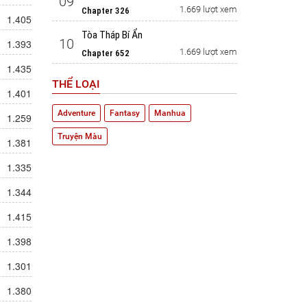
09
1.669 lượt xem
Chapter 326
1.405
Tòa Tháp Bí Ẩn
10
1.393
1.669 lượt xem
Chapter 652
1.435
THỂ LOẠI
1.401
Adventure
Fantasy
Manhua
1.259
Truyện Màu
1.381
1.335
1.344
1.415
1.398
1.301
1.380