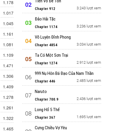
Tiên Võ Đế Tôn
1.178
02
3.243 lượt xem
Chapter 912
1.017
Đảo Hải Tặc
03
1.045
3.236 lượt xem
Chapter 1174
1.161
Võ Luyện Đỉnh Phong
04
1.081
3.034 lượt xem
Chapter 4854
1.109
Ta Có Một Sơn Trại
05
2.912 lượt xem
Chapter 1274
1.471
999 Nụ Hôn Bá Đạo Của Nam Thần
1.306
06
2.485 lượt xem
Chapter 446
1.409
Naruto
07
1.278
2.436 lượt xem
Chapter 700.9
1.261
Long Hổ 5 Thế
08
1.695 lượt xem
1.322
Chapter 367
Cưng Chiều Vợ Yêu
1.465