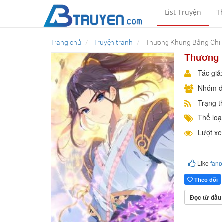
List Truyện
T
Trang chủ
Truyện tranh
Thương Khung Bảng Chi 
Thương 
Tác giả
Nhóm d
Trạng t
Thể loại
Lượt x
Like
fan
Theo dõi
Đọc từ đầu