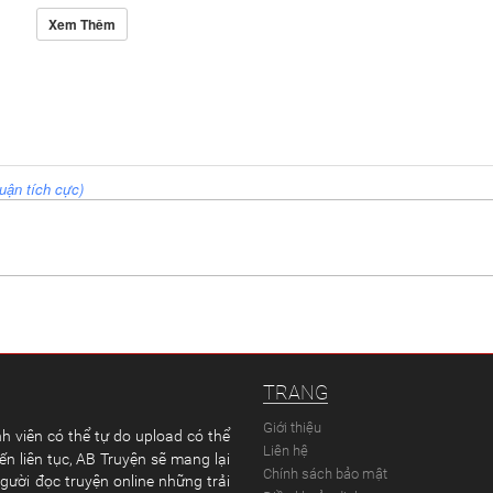
Xem Thêm
uận tích cực)
TRANG
Giới thiệu
h viên có thể tự do upload có thể
Liên hệ
ến liên tục, AB Truyện sẽ mang lại
Chính sách bảo mật
gười đọc truyện online những trải