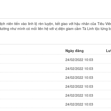
Yozakura Quartet
Tác giả: Đang cập nhật
ịch niên tiến vào linh lộ rèn luyện, kết giao với hậu nhân của Tiêu V
Trạng thái: Đang tiến hành
dường như mình có mối liên hệ với vị diện giam cầm Tà Linh tộc từng 
Thể loại:
Action
,
Comedy
,
Ma
Mystery
,
Shounen
,
Supernat
9 điêm
Đánh giá:
Ngày đăng
Lư
Update:
Chapter 170.1
24/02/2022 10:03
24/02/2022 10:03
24/02/2022 10:03
24/02/2022 10:03
24/02/2022 10:03
24/02/2022 10:03