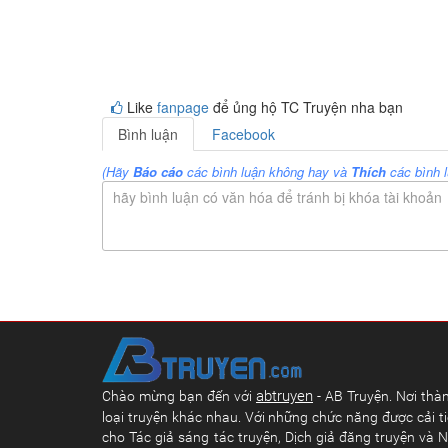
Like
fanpage
để ủng hộ TC Truyện nha bạn
Bình luận
Facebook
(Hãy
Báo cáo
các bình luận không hay và
Thích
các bình l
hãy bình luận có văn hóa để tránh bị khóa tài khoản
abtruyen
Chào mừng bạn đến với
- AB Truyện. Nơi thàn
loại truyện khác nhau. Với những chức năng được cải ti
cho Tác giả sáng tác truyện, Dịch giả đăng truyện và N