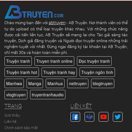
abtruyen
Chào mừng bạn đến với
- AB Truyện. Nơi thành viên có thể
tự do upload có thể loại truyện khác nhau. Với những chức năng
được cải tiến liên tục, AB Truyện sẽ mang lại cho Tác giả sáng tác
truyện, Dịch giả đăng truyện và Người đọc truyện online những trải
nghiệm tuyệt vời nhất. Đừng ngại đăng ký tài khoản tại AB Truyện,
chỉ mất 30s và hoàn toàn miễn phí.
Truyện tranh
Truyen tranh online
Đọc truyện tranh
Truyện tranh hot
Truyện tranh hay
Truyện ngôn tình
Manhwa
Manga
Manhua
nettruyen
blogtruyen
vlogtruyen
truyentranhaudio
TRANG
LIÊN KẾT
Giới thiệu
Liên hệ
Chính sách bảo mật