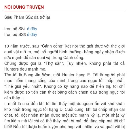
NỘI DUNG TRUYỆN
Siêu Phẩm SS2 đã trở lại
trọn bộ SS1
ở đây
trọn bộ SS3
ở đây
10 năm trước, sau “Cánh cổng” kết nối thế giới thực với thế giới
quái vật mở ra, một số người bình thường, hàng ngày nhận được
sức mạnh để săn quái vật trong Cánh cổng.
Chúng được gọi là "Thợ săn". Tuy nhiên, không phải tất cả
Hunters đều mạnh mẽ.
Tên tôi là Sung Jin Woo, một Hunter hạng E. Tôi là người phải
mạo hiểm mạng sống của mình trong các ngục tối thấp nhất,
"Thế giới yếu nhất". Không có kỹ năng nào để hiển thị, tôi chỉ
kiếm được số tiền cần thiết bằng cách chiến đấu trong ngục tối
cấp thấp…
ít nhất là cho đến khi tôi tìm thấy một dungeon ẩn với khó khăn
khó nhất trong ngục tối hạng D! Cuối cùng, khi tôi chấp nhận cái
chết, tôi đột nhiên nhận được một sức mạnh kỳ lạ, một nhật ký
tìm kiếm mà tôi chỉ có thể thấy, một bí mật để tăng cấp mà tôi chỉ
biết! Nếu tôi được huấn luyện phù hợp với nhiệm vụ và quái vật bị