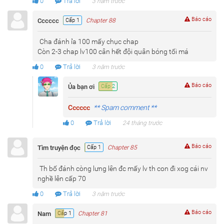
0
Trả lời
3 năm trước
Báo cáo
Cccccc
Cấp 1
Chapter 88
Cha đánh ỉa 100 mấy chục chap
Còn 2-3 chap lv100 cân hết đội quân bóng tối má
0
Trả lời
3 năm trước
Báo cáo
Ủa bạn ơi
Cấp 2
Cccccc
** Spam comment **
0
Trả lời
24 tháng trước
Báo cáo
Tìm truyện đọc
Cấp 1
Chapter 85
Th bố đánh còng lưng lên đc mấy lv th con đi xog cái nv
nghề lên cấp 70
0
Trả lời
3 năm trước
Báo cáo
Nam
Cấp 1
Chapter 81