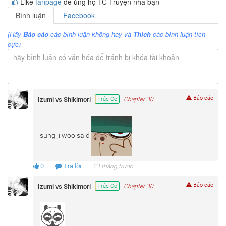
Like
fanpage
để ủng hộ TC Truyện nha bạn
Bình luận
Facebook
(Hãy
Báo cáo
các bình luận không hay và
Thích
các bình luận tích
cực)
hãy bình luận có văn hóa để tránh bị khóa tài khoản
Báo cáo
Izumi vs Shikimori
Trúc Cơ
Chapter 30
sung ji woo said
0
Trả lời
23 tháng trước
Báo cáo
Izumi vs Shikimori
Trúc Cơ
Chapter 30