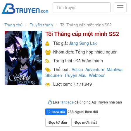
Toggl
navig
Trang chủ
Truyện tranh
Tôi Thăng cấp một mình SS2
Tôi Thăng cấp một mình SS2
Tác giả:
Jang Sung Lak
Nhóm dịch: Tổng hợp nhiều nguồn
Trạng thái : Đã hoàn thành
Thể loại :
Action
Adventure
Manhwa
Shounen
Truyện Màu
Webtoon
Lượt xem: 7.171.949
Like
fanpage
để ủng hộ AB Truyện nha bạn
288
Người theo dõi
Theo dõi
Đọc từ đầu
Đọc mới nhất