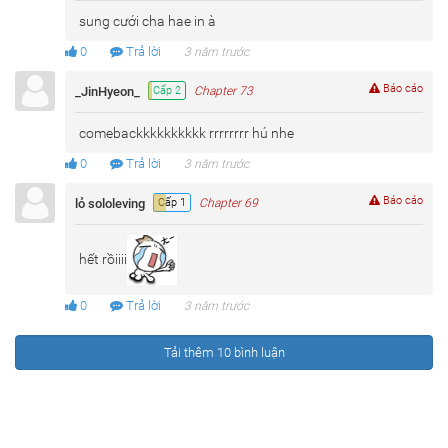
sung cưới cha hae in à
0
Trả lời
3 năm trước
Báo cáo
_JinHyeon_
Cấp 2
Chapter 73
comebackkkkkkkkkk rrrrrrrr hú nhe
0
Trả lời
3 năm trước
Báo cáo
lỏ sololeving
Cấp 1
Chapter 69
hết rồiiii
0
Trả lời
3 năm trước
Tải thêm 10 bình luận