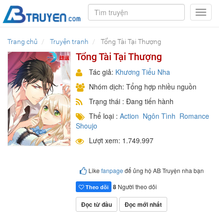
Toggl
navig
Trang chủ
Truyện tranh
Tổng Tài Tại Thượng
Tổng Tài Tại Thượng
Tác giả:
Khương Tiểu Nha
Nhóm dịch: Tổng hợp nhiều nguồn
Trạng thái : Đang tiến hành
Thể loại :
Action
Ngôn Tình
Romance
Shoujo
Lượt xem: 1.749.997
Like
fanpage
để ủng hộ AB Truyện nha bạn
8
Người theo dõi
Theo dõi
Đọc từ đầu
Đọc mới nhất