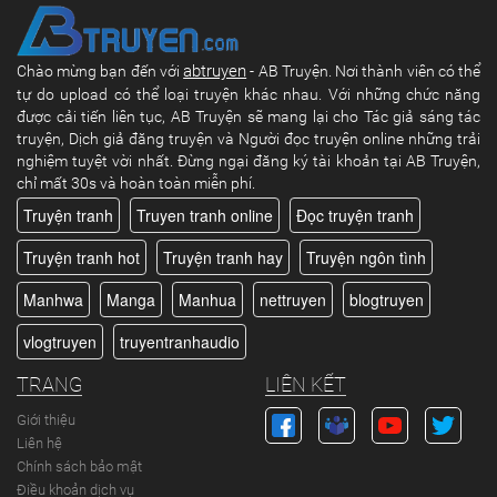
abtruyen
Chào mừng bạn đến với
- AB Truyện. Nơi thành viên có thể
tự do upload có thể loại truyện khác nhau. Với những chức năng
được cải tiến liên tục, AB Truyện sẽ mang lại cho Tác giả sáng tác
truyện, Dịch giả đăng truyện và Người đọc truyện online những trải
nghiệm tuyệt vời nhất. Đừng ngại đăng ký tài khoản tại AB Truyện,
chỉ mất 30s và hoàn toàn miễn phí.
Truyện tranh
Truyen tranh online
Đọc truyện tranh
Truyện tranh hot
Truyện tranh hay
Truyện ngôn tình
Manhwa
Manga
Manhua
nettruyen
blogtruyen
vlogtruyen
truyentranhaudio
TRANG
LIÊN KẾT
Giới thiệu
Liên hệ
Chính sách bảo mật
Điều khoản dịch vụ