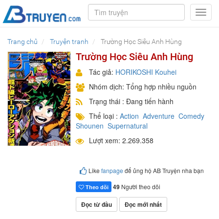
Toggl
navig
Trang chủ
Truyện tranh
Trường Học Siêu Anh Hùng
Trường Học Siêu Anh Hùng
Tác giả:
HORIKOSHI Kouhei
Nhóm dịch: Tổng hợp nhiều nguồn
Trạng thái : Đang tiến hành
Thể loại :
Action
Adventure
Comedy
Shounen
Supernatural
Lượt xem: 2.269.358
Like
fanpage
để ủng hộ AB Truyện nha bạn
49
Người theo dõi
Theo dõi
Đọc từ đầu
Đọc mới nhất