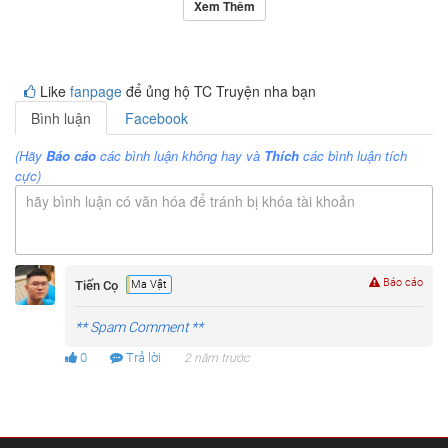
Xem Thêm
Like
fanpage
để ủng hộ TC Truyện nha bạn
Bình luận
Facebook
(Hãy
Báo cáo
các bình luận không hay và
Thích
các bình luận tích
cực)
hãy bình luận có văn hóa để tránh bị khóa tài khoản
Báo cáo
Tiến Cọ
Ma Vật
** Spam Comment **
0
Trả lời
2 năm trước