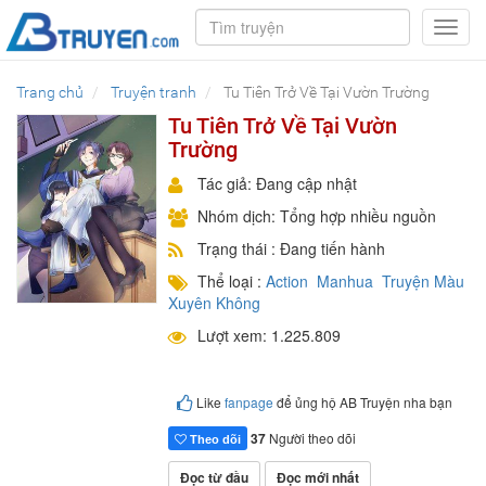
Toggl
navig
Trang chủ
Truyện tranh
Tu Tiên Trở Về Tại Vườn Trường
Tu Tiên Trở Về Tại Vườn
Trường
Tác giả: Đang cập nhật
Nhóm dịch: Tổng hợp nhiều nguồn
Trạng thái : Đang tiến hành
Thể loại :
Action
Manhua
Truyện Màu
Xuyên Không
Lượt xem: 1.225.809
Like
fanpage
để ủng hộ AB Truyện nha bạn
37
Người theo dõi
Theo dõi
Đọc từ đầu
Đọc mới nhất