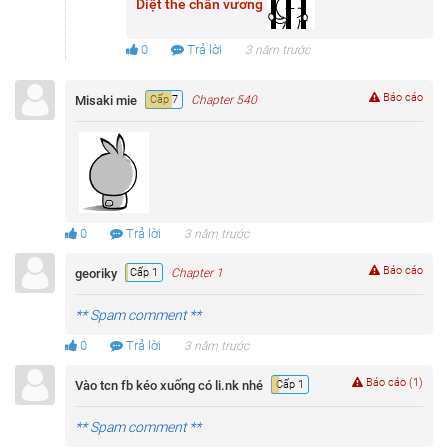
Diệt thế chân vương
0
Trả lời
3 năm trước
Báo cáo
Misaki mie
Cấp 7
Chapter 540
0
Trả lời
3 năm trước
Báo cáo
georiky
Cấp 1
Chapter 1
** Spam comment **
0
Trả lời
3 năm trước
Báo cáo (1)
Vào tcn fb kéo xuống có li.nk nhé
Cấp 1
** Spam comment **