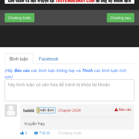
Chương trước
Chương sau
Bình luận
Facebook
(Hãy
Báo cáo
các bình luận không hay và
Thích
các bình luận tích
cực)
hãy bình luận có văn hóa để tránh bị khóa tài khoản
Báo cáo
haiiiiiii
Chiến Binh
Chapter 2636
truyện hay
0
Trả lời
13 tháng trước