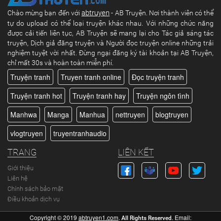
abtruyen
Chào mừng bạn đến với
- AB Truyện. Nơi thành viên có thể
tự do upload có thể loại truyện khác nhau. Với những chức năng
được cải tiến liên tục, AB Truyện sẽ mang lại cho Tác giả sáng tác
truyện, Dịch giả đăng truyện và Người đọc truyện online những trải
nghiệm tuyệt vời nhất. Đừng ngại đăng ký tài khoản tại AB Truyện,
chỉ mất 30s và hoàn toàn miễn phí.
Truyện tranh
Truyen tranh online
Đọc truyện tranh
Truyện tranh hot
Truyện tranh hay
Truyện ngôn tình
Manhwa
Manga
Manhua
nettruyen
blogtruyen
vlogtruyen
truyentranhaudio
TRANG
LIÊN KẾT
Giới thiệu
Liên hệ
Chính sách bảo mật
Điều khoản dịch vụ
Copyright © 2019
abtruyen1.com
.
. Email:
All Rights Reserved