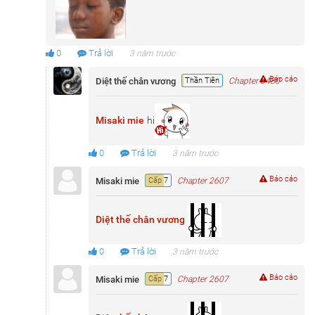
0
Trả lời
3 năm trước
Báo cáo
Diệt thế chân vương
Thần Tiên
Chapter 3480
Misaki mie
hi
0
Trả lời
3 năm trước
Báo cáo
Misaki mie
Cấp 7
Chapter 2607
Diệt thế chân vương
0
Trả lời
3 năm trước
Báo cáo
Misaki mie
Cấp 7
Chapter 2607