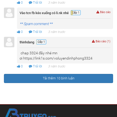
0
Trả lời
3 năm trước
Báo cáo
Vào tcn fb kéo xuống có li.nk nhé
Cấp 1
** Spam comment **
0
Trả lời
3 năm trước
Báo cáo (1)
thinhdang
Cấp 1
chap 3324 đây nhé mn
ơi https://link1s.com/voluyendinhphong3324
0
Trả lời
3 năm trước
Tải thêm 10 bình luận