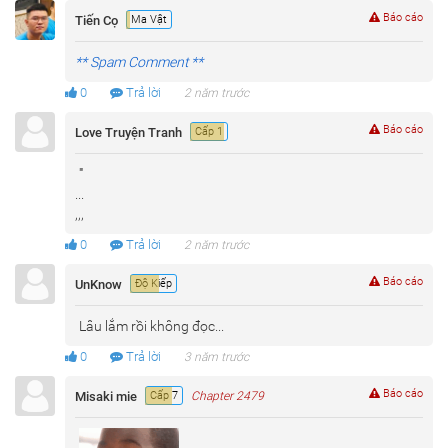
Báo cáo
Tiến Cọ
Ma Vật
** Spam Comment **
0
Trả lời
2 năm trước
Báo cáo
Love Truyện Tranh
Cấp 1
'''
...
,,,
0
Trả lời
2 năm trước
Báo cáo
UnKnow
Độ Kiếp
Lâu lắm rồi không đọc...
0
Trả lời
3 năm trước
Báo cáo
Misaki mie
Cấp 7
Chapter 2479