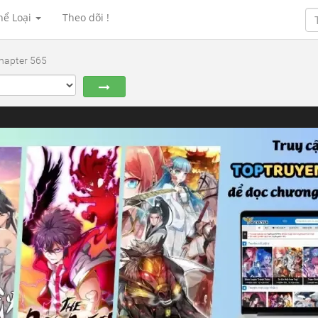
hể Loại
Theo dõi !
hapter 565