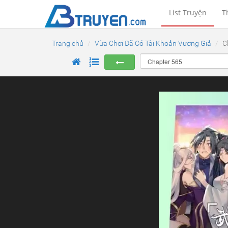
List Truyện
T
Trang chủ
Vừa Chơi Đã Có Tài Khoản Vương Giả
C