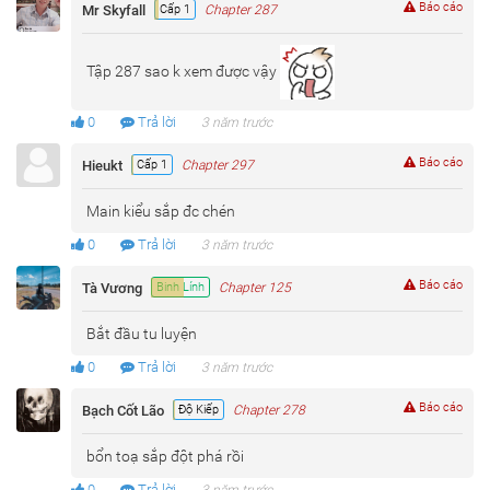
Báo cáo
Mr Skyfall
Cấp 1
Chapter 287
Tập 287 sao k xem được vậy
0
Trả lời
3 năm trước
Báo cáo
Hieukt
Cấp 1
Chapter 297
Main kiểu sắp đc chén
0
Trả lời
3 năm trước
Báo cáo
Tà Vương
Binh Lính
Chapter 125
Bắt đầu tu luyện
0
Trả lời
3 năm trước
Báo cáo
Bạch Cốt Lão
Độ Kiếp
Chapter 278
bổn toạ sắp đột phá rồi
0
Trả lời