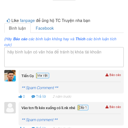
Like
fanpage
để ủng hộ TC Truyện nha bạn
Bình luận
Facebook
(Hãy
Báo cáo
các bình luận không hay và
Thích
các bình luận tích
cực)
hãy bình luận có văn hóa để tránh bị khóa tài khoản
Báo cáo
Tiến Cọ
Ma Vật
** Spam Comment **
0
Trả lời
2 năm trước
Báo cáo
Vào tcn fb kéo xuống có li.nk nhé
Cấp 1
** Spam comment **