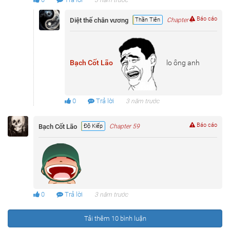
3 năm trước
Báo cáo
Diệt thế chân vương
Thần Tiên
Chapter 2
Bạch Cốt Lão
lo ông anh
0
Trả lời
3 năm trước
Báo cáo
Bạch Cốt Lão
Độ Kiếp
Chapter 59
0
Trả lời
3 năm trước
Tải thêm 10 bình luận