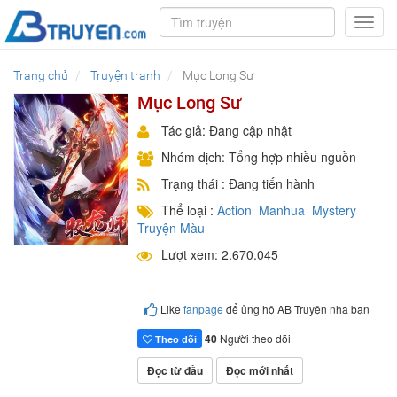
Toggl
navig
Trang chủ
Truyện tranh
Mục Long Sư
Mục Long Sư
Tác giả: Đang cập nhật
Nhóm dịch: Tổng hợp nhiều nguồn
Trạng thái : Đang tiến hành
Thể loại :
Action
Manhua
Mystery
Truyện Màu
Lượt xem: 2.670.045
Like
fanpage
để ủng hộ AB Truyện nha bạn
40
Người theo dõi
Theo dõi
Đọc từ đầu
Đọc mới nhất