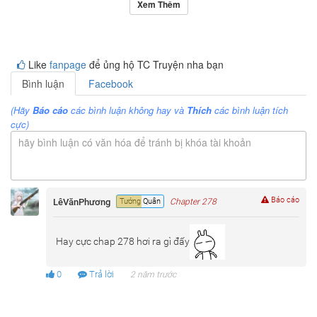
Xem Thêm
Like
fanpage
để ủng hộ TC Truyện nha bạn
Bình luận
Facebook
(Hãy
Báo cáo
các bình luận không hay và
Thích
các bình luận tích
cực)
hãy bình luận có văn hóa để tránh bị khóa tài khoản
Báo cáo
LêVănPhương
Tướng Quân
Chapter 278
Hay cực chap 278 hơi ra gì đấy
0
Trả lời
2 năm trước