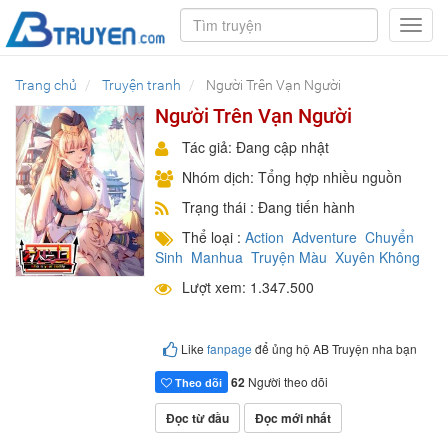
Toggl
navig
Trang chủ
Truyện tranh
Người Trên Vạn Người
Người Trên Vạn Người
Tác giả: Đang cập nhật
Nhóm dịch: Tổng hợp nhiều nguồn
Trạng thái : Đang tiến hành
Thể loại :
Action
Adventure
Chuyển
Sinh
Manhua
Truyện Màu
Xuyên Không
Lượt xem: 1.347.500
Like
fanpage
để ủng hộ AB Truyện nha bạn
62
Người theo dõi
Theo dõi
Đọc từ đầu
Đọc mới nhất