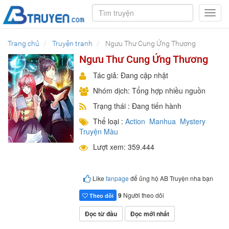
Toggl
navig
Trang chủ
Truyện tranh
Ngưu Thư Cung Ứng Thương
Ngưu Thư Cung Ứng Thương
Tác giả: Đang cập nhật
Nhóm dịch: Tổng hợp nhiều nguồn
Trạng thái : Đang tiến hành
Thể loại :
Action
Manhua
Mystery
Truyện Màu
Lượt xem: 359.444
Like
fanpage
để ủng hộ AB Truyện nha bạn
9
Người theo dõi
Theo dõi
Đọc từ đầu
Đọc mới nhất