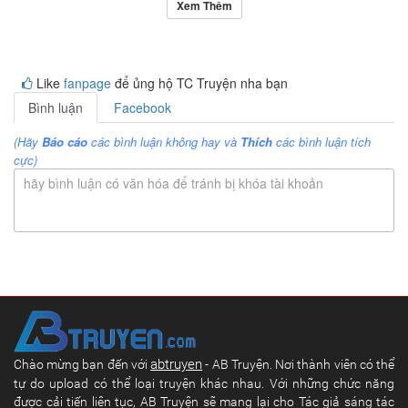
Xem Thêm
Like
fanpage
để ủng hộ TC Truyện nha bạn
Bình luận
Facebook
(Hãy
Báo cáo
các bình luận không hay và
Thích
các bình luận tích
cực)
hãy bình luận có văn hóa để tránh bị khóa tài khoản
abtruyen
Chào mừng bạn đến với
- AB Truyện. Nơi thành viên có thể
tự do upload có thể loại truyện khác nhau. Với những chức năng
được cải tiến liên tục, AB Truyện sẽ mang lại cho Tác giả sáng tác